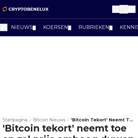
NIEUWS
KOERSEN
RUBRIEKEN
KENNI
▼
▼
▼
Startpagina
Bitcoin Nieuws
'Bitcoin Tekort' Neemt Toe
'Bitcoin tekort' neemt toe
En Zal Prijs Omhoog
Duwen