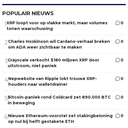
POPULAIR NIEUWS
XRP loopt voor op vlakke markt, maar volumes
0
1
tonen waarschuwing
Charles Hoskinson wil Cardano-verhaal breken
0
2
om ADA weer zichtbaar te maken
Grayscale verkocht $180 miljoen XRP door
0
3
uitstroom, niet paniek
Nepwebsite van Ripple lokt trouwe XRP-
0
4
houders naar walletdrainer
Bitcoin-paniek rond Coldcard zet 890.000 BTC
0
5
in beweging
Nieuwe Ethereum-voorstel zet stakingbeloning
0
6
op nul bij helft gestakete ETH