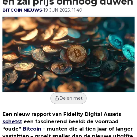
en zal prijs omhoog duwen
BITCOIN NIEUWS
•
19 JUN 2025, 11:40
Delen met
Een nieuw rapport van Fidelity Digital Assets
schetst
een fascinerend beeld: de voorraad
“oude”
Bitcoin
– munten die al tien jaar of langer
vastzitten – groeit sneller dan de nieuwe uitgifte.