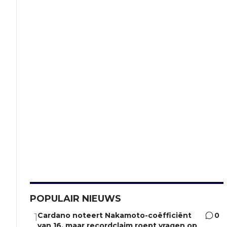
POPULAIR NIEUWS
Cardano noteert Nakamoto-coëfficiënt
0
1
van 16, maar recordclaim roept vragen op