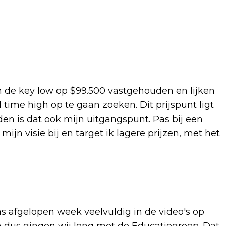
n de key low op $99.500 vastgehouden en lijken
ll time high op te gaan zoeken. Dit prijspunt ligt
den is dat ook mijn uitgangspunt. Pas bij een
mijn visie bij en target ik lagere prijzen, met het
was afgelopen week veelvuldig in de video's op
dus gingen wij long met de Educatiegroep. Dat