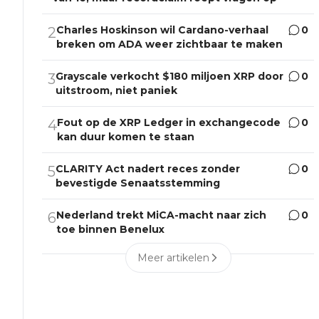
Charles Hoskinson wil Cardano-verhaal
0
2
breken om ADA weer zichtbaar te maken
Grayscale verkocht $180 miljoen XRP door
0
3
uitstroom, niet paniek
Fout op de XRP Ledger in exchangecode
0
4
kan duur komen te staan
CLARITY Act nadert reces zonder
0
5
bevestigde Senaatsstemming
Nederland trekt MiCA-macht naar zich
0
6
toe binnen Benelux
Meer artikelen