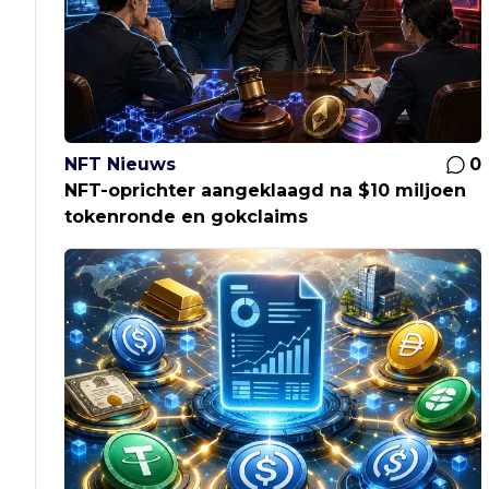
NFT Nieuws
0
NFT-oprichter aangeklaagd na $10 miljoen
tokenronde en gokclaims