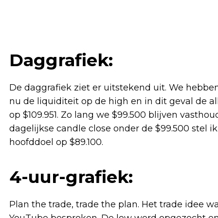
Daggrafiek:
De daggrafiek ziet er uitstekend uit. We hebbe
nu de liquiditeit op de high en in dit geval de a
op $109.951. Zo lang we $99.500 blijven vasthou
dagelijkse candle close onder de $99.500 stel ik 
hoofddoel op $89.100.
4-uur-grafiek:
Plan the trade, trade the plan. Het trade idee 
YouTube besproken. De low werd opgezocht en 