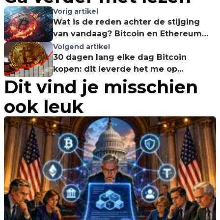
Vorig artikel
Wat is de reden achter de stijging
van vandaag? Bitcoin en Ethereum
leiden de dans!
Volgend artikel
30 dagen lang elke dag Bitcoin
kopen: dit leverde het me op...
Dit vind je misschien
ook leuk