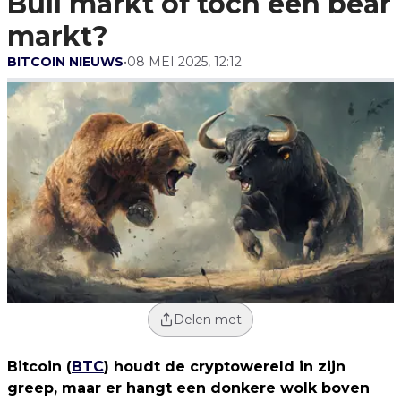
Bull markt of toch een bear
markt?
BITCOIN NIEUWS
•
08 MEI 2025, 12:12
Delen met
Bitcoin (
BTC
) houdt de cryptowereld in zijn
greep, maar er hangt een donkere wolk boven