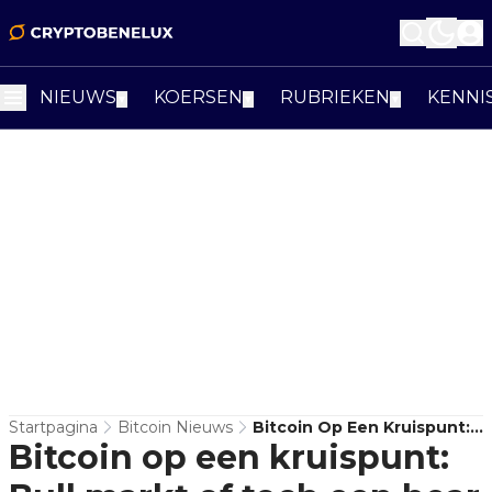
NIEUWS
KOERSEN
RUBRIEKEN
KENNI
▼
▼
▼
Startpagina
Bitcoin Nieuws
Bitcoin Op Een Kruispunt:
Bitcoin op een kruispunt:
Bull Markt Of Toch Een
Bear Markt?