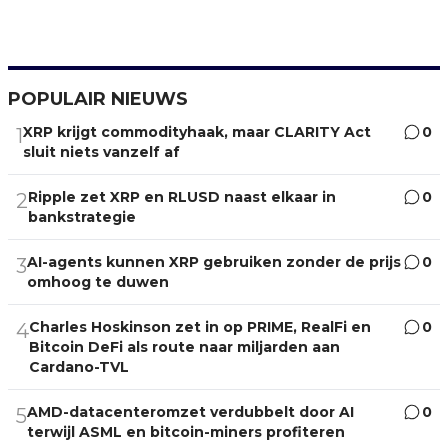
POPULAIR NIEUWS
XRP krijgt commodityhaak, maar CLARITY Act
0
1
sluit niets vanzelf af
Ripple zet XRP en RLUSD naast elkaar in
0
2
bankstrategie
AI-agents kunnen XRP gebruiken zonder de prijs
0
3
omhoog te duwen
Charles Hoskinson zet in op PRIME, RealFi en
0
4
Bitcoin DeFi als route naar miljarden aan
Cardano-TVL
AMD-datacenteromzet verdubbelt door AI
0
5
terwijl ASML en bitcoin-miners profiteren