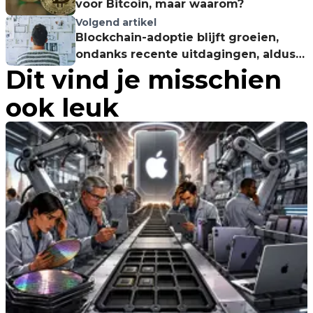
voor Bitcoin, maar waarom?
Volgend artikel
Blockchain-adoptie blijft groeien,
ondanks recente uitdagingen, aldus
Dit vind je misschien
Citi-onderzoek
ook leuk