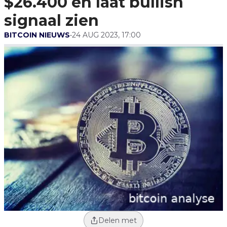
$26.400 en laat bullish
signaal zien
BITCOIN NIEUWS
•
24 AUG 2023, 17:00
Delen met