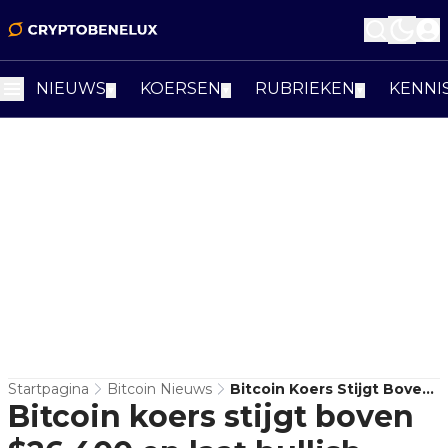
NIEUWS
KOERSEN
RUBRIEKEN
KENNI
▼
▼
▼
Startpagina
Bitcoin Nieuws
Bitcoin Koers Stijgt Boven
Bitcoin koers stijgt boven
$26.400 En Laat Bullish
Signaal Zien