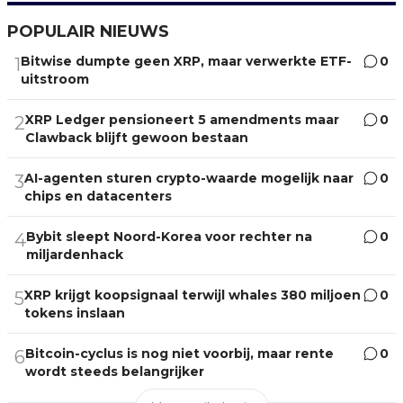
POPULAIR NIEUWS
Bitwise dumpte geen XRP, maar verwerkte ETF-
0
1
uitstroom
XRP Ledger pensioneert 5 amendments maar
0
2
Clawback blijft gewoon bestaan
AI-agenten sturen crypto-waarde mogelijk naar
0
3
chips en datacenters
Bybit sleept Noord-Korea voor rechter na
0
4
miljardenhack
XRP krijgt koopsignaal terwijl whales 380 miljoen
0
5
tokens inslaan
Bitcoin-cyclus is nog niet voorbij, maar rente
0
6
wordt steeds belangrijker