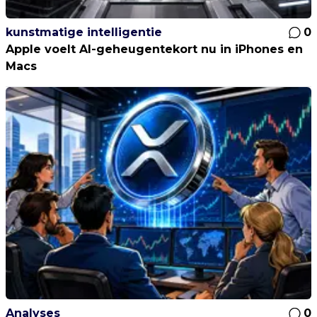
kunstmatige intelligentie
0
Apple voelt AI-geheugentekort nu in iPhones en
Macs
Analyses
0