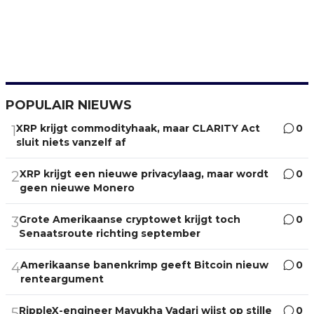
POPULAIR NIEUWS
XRP krijgt commodityhaak, maar CLARITY Act
0
1
sluit niets vanzelf af
XRP krijgt een nieuwe privacylaag, maar wordt
0
2
geen nieuwe Monero
Grote Amerikaanse cryptowet krijgt toch
0
3
Senaatsroute richting september
Amerikaanse banenkrimp geeft Bitcoin nieuw
0
4
renteargument
RippleX-engineer Mayukha Vadari wijst op stille
0
5