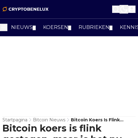
NIEUWS
KOERSEN
RUBRIEKEN
KENNI
▼
▼
▼
Startpagina
Bitcoin Nieuws
Bitcoin Koers Is Flink
Bitcoin koers is flink
Gestegen, Maar Is Het Nu
Tijd Voor Een Altcoin Rally?