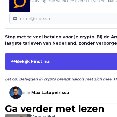
Ontvang elke week een overzicht van het laats
Stop met te veel betalen voor je crypto. Bij de
laagste tarieven van Nederland, zonder verborge
👀
Bekijk Finst nu
›
Let op: Beleggen in crypto brengt risico’s met zich mee. 
Max Latupeirissa
door
Ga verder met lezen
Vorig artikel