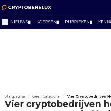
NIEUWS
KOERSEN
RUBRIEKEN
KENN
▼
▼
▼
Startpagina
Geen Categorie
Vier Cryptobedrijven
Vier cryptobedrijven
Bank