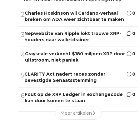
Charles Hoskinson wil Cardano-verhaal
0
2
breken om ADA weer zichtbaar te maken
Nepwebsite van Ripple lokt trouwe XRP-
0
3
houders naar walletdrainer
Grayscale verkocht $180 miljoen XRP door
0
4
uitstroom, niet paniek
CLARITY Act nadert reces zonder
0
5
bevestigde Senaatsstemming
Fout op de XRP Ledger in exchangecode
0
6
kan duur komen te staan
Meer artikelen