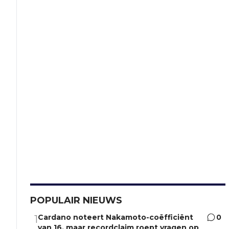
POPULAIR NIEUWS
Cardano noteert Nakamoto-coëfficiënt
0
1
van 16, maar recordclaim roept vragen op