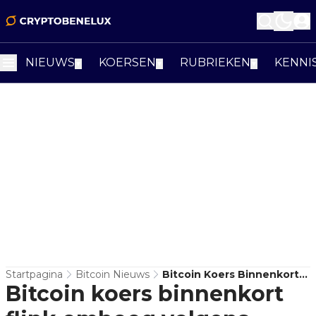
NIEUWS
KOERSEN
RUBRIEKEN
KENNI
▼
▼
▼
Startpagina
Bitcoin Nieuws
Bitcoin Koers Binnenkort
Bitcoin koers binnenkort
Flink Omhoog Volgens
Analisten