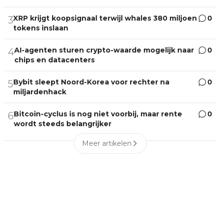
XRP krijgt koopsignaal terwijl whales 380 miljoen
0
3
tokens inslaan
AI-agenten sturen crypto-waarde mogelijk naar
0
4
chips en datacenters
Bybit sleept Noord-Korea voor rechter na
0
5
miljardenhack
Bitcoin-cyclus is nog niet voorbij, maar rente
0
6
wordt steeds belangrijker
Meer artikelen