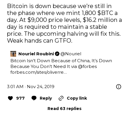
Bitcoin is down because we’re still in 
the phase where we mint 1,800 
$BTC
 a 
day. At $9,000 price levels, $16.2 million a 
day is required to maintain a stable 
price. The upcoming halving will fix this. 
Weak hands can GTFO.
Nouriel Roubini
@
Nouriel
Bitcoin Isn’t Down Because of China, It’s Down 
Because You Don’t Need It via 
@forbes
forbes.com/sites/oliverre…
3:01 AM · Nov 24, 2019
977
Reply
Copy link
Read 63 replies