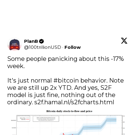
PlanB
@
100trillionUSD
·
Follow
Some people panicking about this -17% 
week. 

It's just normal 
#bitcoin
 behavior. Note 
we are still up 2x YTD. And yes, S2F 
model is just fine, nothing out of the 
ordinary. 
s2f.hamal.nl/s2fcharts.html