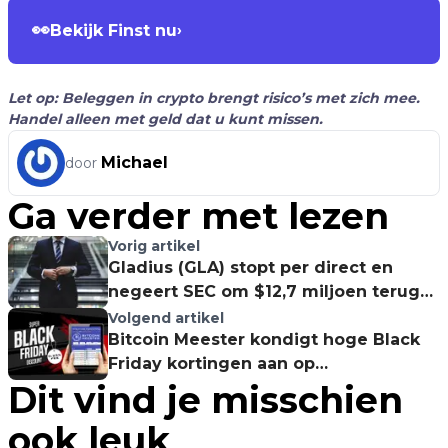
👀
Bekijk Finst nu
›
Let op: Beleggen in crypto brengt risico’s met zich mee.
Handel alleen met geld dat u kunt missen.
Michael
door
Ga verder met lezen
Vorig artikel
Gladius (GLA) stopt per direct en
negeert SEC om $12,7 miljoen terug
te betalen
Volgend artikel
Bitcoin Meester kondigt hoge Black
Friday kortingen aan op
Dit vind je misschien
transactiekosten!
ook leuk