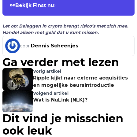
👀
Bekijk Finst nu
›
Let op: Beleggen in crypto brengt risico’s met zich mee.
Handel alleen met geld dat u kunt missen.
Dennis Scheenjes
door
Ga verder met lezen
Vorig artikel
Ripple kijkt naar externe acquisities
en mogelijke beursintroductie
Volgend artikel
Wat is NuLink (NLK)?
Dit vind je misschien
ook leuk