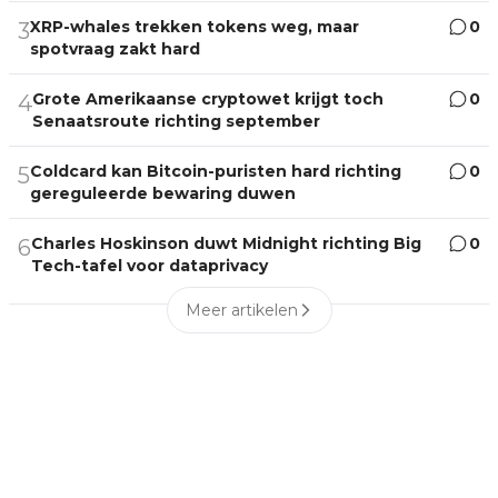
XRP-whales trekken tokens weg, maar
0
3
spotvraag zakt hard
Grote Amerikaanse cryptowet krijgt toch
0
4
Senaatsroute richting september
Coldcard kan Bitcoin-puristen hard richting
0
5
gereguleerde bewaring duwen
Charles Hoskinson duwt Midnight richting Big
0
6
Tech-tafel voor dataprivacy
Meer artikelen