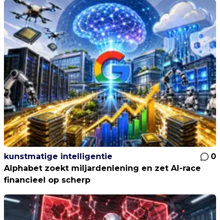
kunstmatige intelligentie
0
Alphabet zoekt miljardenlening en zet AI-race
financieel op scherp