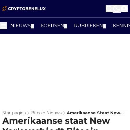
NIEUWS
KOERSEN
RUBRIEKEN
KENNI
▼
▼
▼
Startpagina
Bitcoin Nieuws
Amerikaanse Staat New
Amerikaanse staat New
York Verbiedt Bitcoin-
Mining