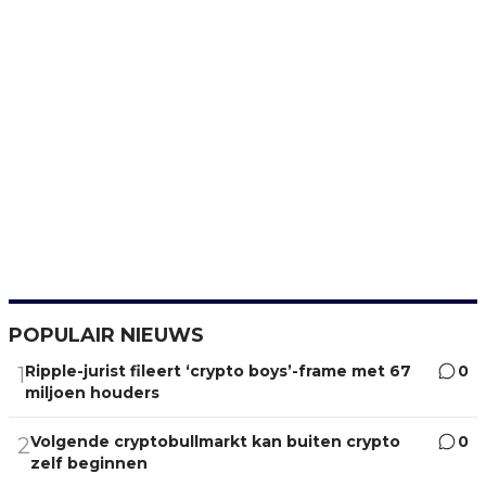
POPULAIR NIEUWS
Ripple-jurist fileert ‘crypto boys’-frame met 67
0
1
miljoen houders
Volgende cryptobullmarkt kan buiten crypto
0
2
zelf beginnen