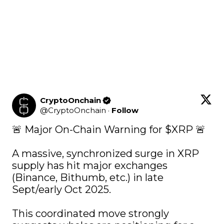
CryptoOnchain
@
CryptoOnchain
·
Follow
🚨 Major On-Chain Warning for 
$XRP
 🚨

A massive, synchronized surge in XRP 
supply has hit major exchanges 
(Binance, Bithumb, etc.) in late 
Sept/early Oct 2025.

This coordinated move strongly 