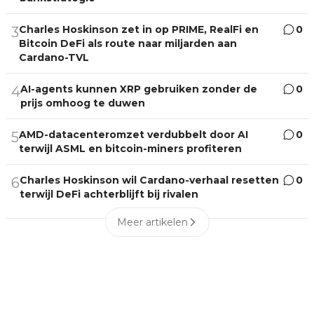
Charles Hoskinson zet in op PRIME, RealFi en
0
3
Bitcoin DeFi als route naar miljarden aan
Cardano-TVL
AI-agents kunnen XRP gebruiken zonder de
0
4
prijs omhoog te duwen
AMD-datacenteromzet verdubbelt door AI
0
5
terwijl ASML en bitcoin-miners profiteren
Charles Hoskinson wil Cardano-verhaal resetten
0
6
terwijl DeFi achterblijft bij rivalen
Meer artikelen