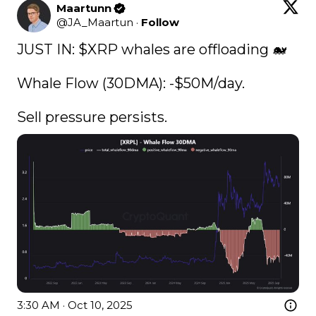
Maartunn
@
JA_Maartun
·
Follow
JUST IN: 
$XRP
 whales are offloading 🐋

Whale Flow (30DMA): -$50M/day.

Sell pressure persists. 
3:30 AM · Oct 10, 2025