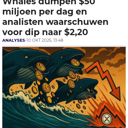
Whales dumpen $50
Voor Dip Naar $2,20
miljoen per dag en
analisten waarschuwen
voor dip naar $2,20
ANALYSES
•
10 OKT 2025, 13:48