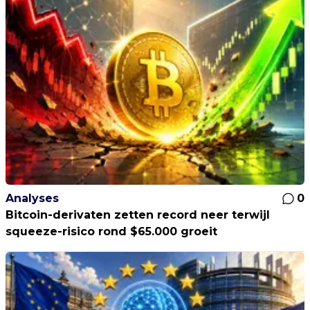
Analyses
0
Bitcoin-derivaten zetten record neer terwijl
squeeze-risico rond $65.000 groeit