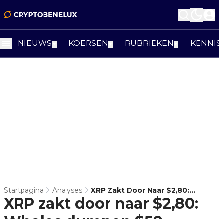
NIEUWS
KOERSEN
RUBRIEKEN
KENNI
▼
▼
▼
Startpagina
Analyses
XRP Zakt Door Naar $2,80:
XRP zakt door naar $2,80:
Whales Dumpen $50 Miljoen Per
Dag En Analisten Waarschuwen