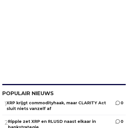
POPULAIR NIEUWS
XRP krijgt commodityhaak, maar CLARITY Act
0
1
sluit niets vanzelf af
Ripple zet XRP en RLUSD naast elkaar in
0
2
bankstrategie