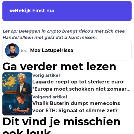
👀
Bekijk Finst nu
›
Let op: Beleggen in crypto brengt risico’s met zich mee.
Handel alleen met geld dat u kunt missen.
Max Latupeirissa
door
Ga verder met lezen
Vorig artikel
Lagarde roept op tot sterkere euro:
"Europa moet schokken niet zomaar
opvangen"
Volgend artikel
Vitalik Buterin dumpt memecoins
voor ETH: Signaal of slimme zet?
Dit vind je misschien
ook leuk