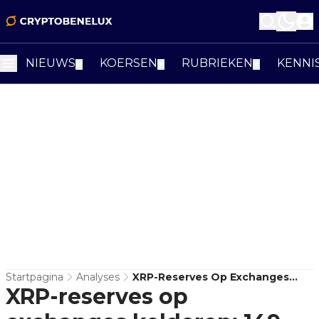
NIEUWS
KOERSEN
RUBRIEKEN
KENNI
▼
▼
▼
Startpagina
Analyses
XRP-Reserves Op Exchanges
XRP-reserves op
Kelderen: 149 Miljoen Tokens
Weg, Maar Koers Blijft Hangen