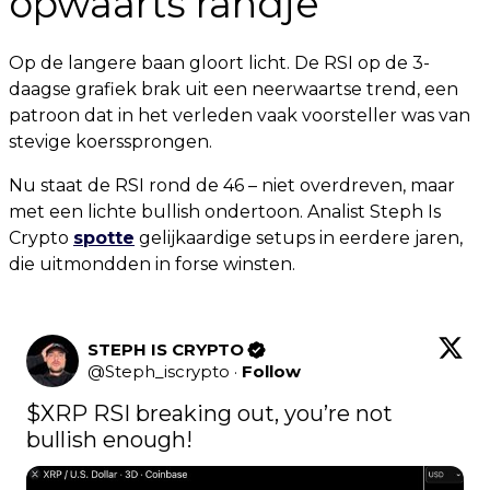
opwaarts randje
Op de langere baan gloort licht. De RSI op de 3-
daagse grafiek brak uit een neerwaartse trend, een
patroon dat in het verleden vaak voorsteller was van
stevige koerssprongen.
Nu staat de RSI rond de 46 – niet overdreven, maar
met een lichte bullish ondertoon. Analist Steph Is
Crypto
spotte
gelijkaardige setups in eerdere jaren,
die uitmondden in forse winsten.
STEPH IS CRYPTO
@
Steph_iscrypto
·
Follow
$XRP
 RSI breaking out, you’re not 
bullish enough!