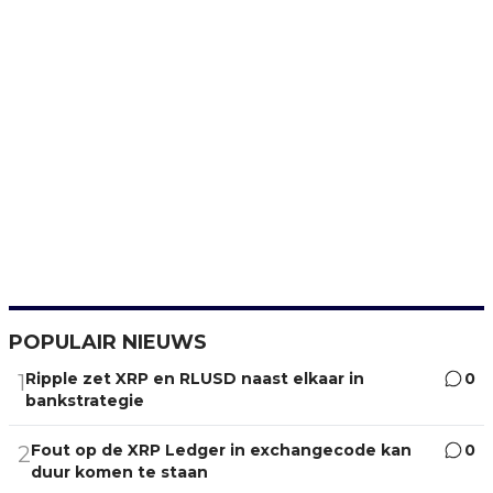
POPULAIR NIEUWS
Ripple zet XRP en RLUSD naast elkaar in
0
1
bankstrategie
Fout op de XRP Ledger in exchangecode kan
0
2
duur komen te staan