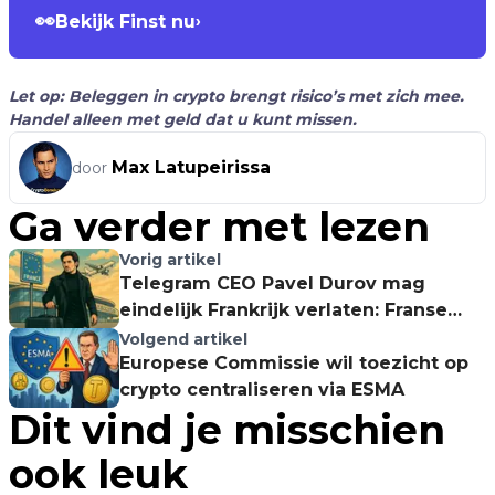
👀
Bekijk Finst nu
›
Let op: Beleggen in crypto brengt risico’s met zich mee.
Handel alleen met geld dat u kunt missen.
Max Latupeirissa
door
Ga verder met lezen
Vorig artikel
Telegram CEO Pavel Durov mag
eindelijk Frankrijk verlaten: Franse
autoriteiten schrappen verbod, maar
Volgend artikel
onderzoek blijft
Europese Commissie wil toezicht op
crypto centraliseren via ESMA
Dit vind je misschien
ook leuk