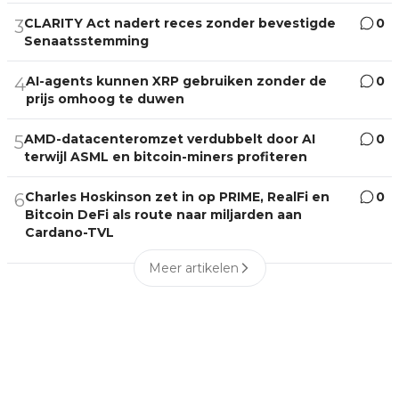
CLARITY Act nadert reces zonder bevestigde
0
3
Senaatsstemming
AI-agents kunnen XRP gebruiken zonder de
0
4
prijs omhoog te duwen
AMD-datacenteromzet verdubbelt door AI
0
5
terwijl ASML en bitcoin-miners profiteren
Charles Hoskinson zet in op PRIME, RealFi en
0
6
Bitcoin DeFi als route naar miljarden aan
Cardano-TVL
Meer artikelen