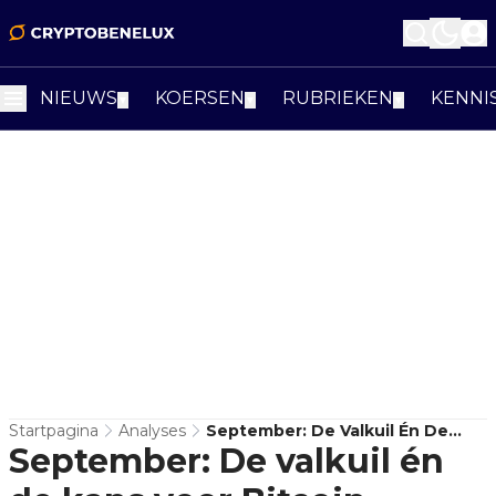
NIEUWS
KOERSEN
RUBRIEKEN
KENNI
▼
▼
▼
Startpagina
Analyses
September: De Valkuil Én De
September: De valkuil én
Kans Voor Bitcoin