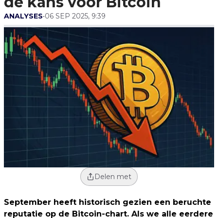
de kans voor Bitcoin
ANALYSES
•
06 SEP 2025, 9:39
Delen met
September heeft historisch gezien een beruchte
reputatie op de Bitcoin-chart. Als we alle eerdere