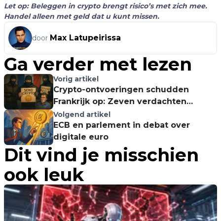
Let op: Beleggen in crypto brengt risico’s met zich mee.
Handel alleen met geld dat u kunt missen.
Max Latupeirissa
door
Ga verder met lezen
Vorig artikel
Crypto-ontvoeringen schudden
Frankrijk op: Zeven verdachten
gearresteerd in nieuwste zaak!
Volgend artikel
ECB en parlement in debat over
digitale euro
Dit vind je misschien
ook leuk