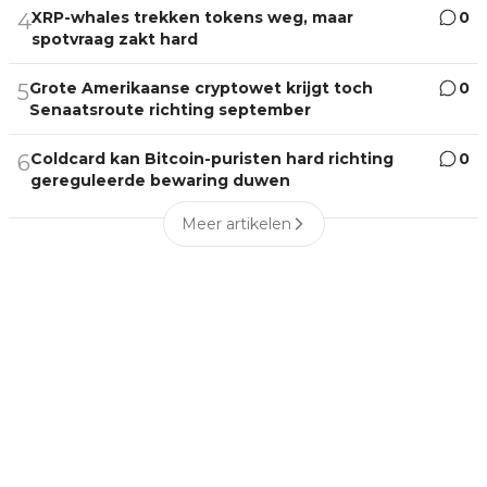
XRP-whales trekken tokens weg, maar
0
4
spotvraag zakt hard
Grote Amerikaanse cryptowet krijgt toch
0
5
Senaatsroute richting september
Coldcard kan Bitcoin-puristen hard richting
0
6
gereguleerde bewaring duwen
Meer artikelen