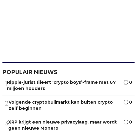
POPULAIR NIEUWS
Ripple-jurist fileert ‘crypto boys’-frame met 67
0
1
miljoen houders
Volgende cryptobullmarkt kan buiten crypto
0
2
zelf beginnen
XRP krijgt een nieuwe privacylaag, maar wordt
0
3
geen nieuwe Monero