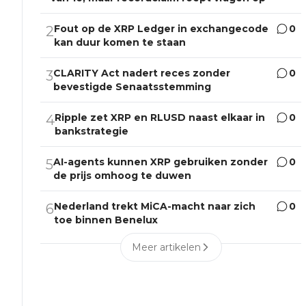
Fout op de XRP Ledger in exchangecode
0
2
kan duur komen te staan
CLARITY Act nadert reces zonder
0
3
bevestigde Senaatsstemming
Ripple zet XRP en RLUSD naast elkaar in
0
4
bankstrategie
AI-agents kunnen XRP gebruiken zonder
0
5
de prijs omhoog te duwen
Nederland trekt MiCA-macht naar zich
0
6
toe binnen Benelux
Meer artikelen