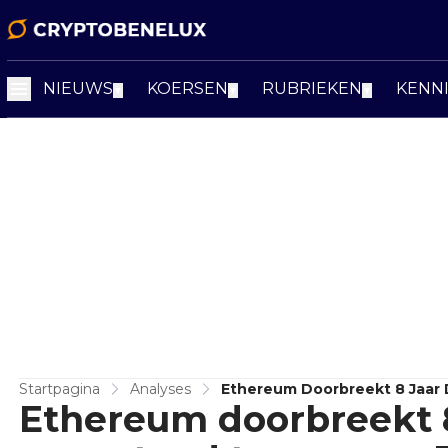
NIEUWS
KOERSEN
RUBRIEKEN
KENN
▼
▼
▼
Startpagina
Analyses
Ethereum Doorbreekt 8 Jaar 
Ethereum doorbreekt 
Volgende Halte?