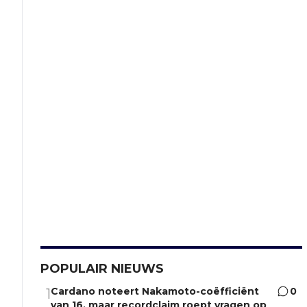
POPULAIR NIEUWS
Cardano noteert Nakamoto-coëfficiënt
0
1
van 16, maar recordclaim roept vragen op