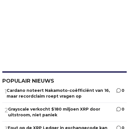
POPULAIR NIEUWS
Cardano noteert Nakamoto-coëfficiënt van 16,
0
1
maar recordclaim roept vragen op
Grayscale verkocht $180 miljoen XRP door
0
2
uitstroom, niet paniek
Fout op de XRP Ledger in exchangecode kan
0
3