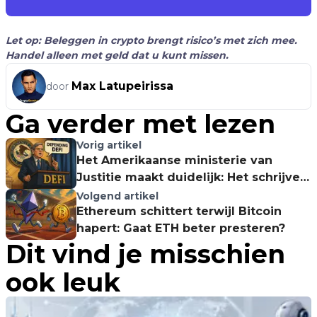
Let op: Beleggen in crypto brengt risico’s met zich mee.
Handel alleen met geld dat u kunt missen.
Max Latupeirissa
door
Ga verder met lezen
Vorig artikel
Het Amerikaanse ministerie van
Justitie maakt duidelijk: Het schrijven
van DeFi-code levert je geen
Volgend artikel
gevangenisstraf op!
Ethereum schittert terwijl Bitcoin
hapert: Gaat ETH beter presteren?
Dit vind je misschien
ook leuk