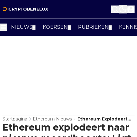
NIEUWS
KOERSEN
RUBRIEKEN
KENNI
▼
▼
▼
Startpagina
Ethereum Nieuws
Ethereum Explodeert
Ethereum explodeert naar
Naar Nieuwe
Recordhoogte: Ligt Het