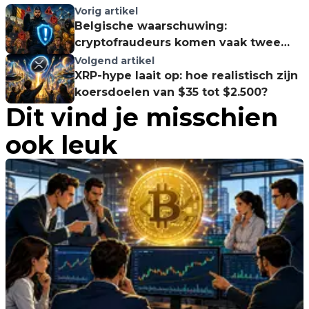
Vorig artikel
Belgische waarschuwing:
cryptofraudeurs komen vaak twee
keer terug
Volgend artikel
XRP-hype laait op: hoe realistisch zijn
koersdoelen van $35 tot $2.500?
Dit vind je misschien
ook leuk