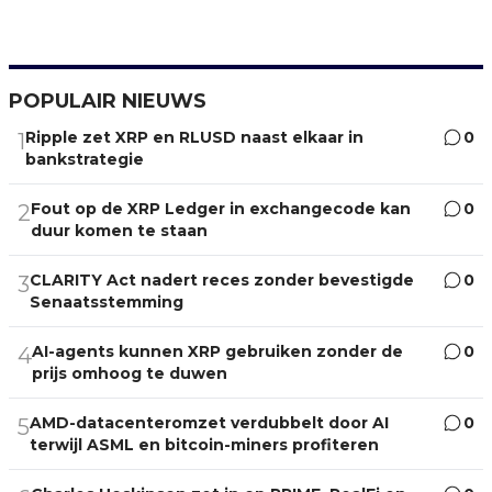
POPULAIR NIEUWS
Ripple zet XRP en RLUSD naast elkaar in
0
1
bankstrategie
Fout op de XRP Ledger in exchangecode kan
0
2
duur komen te staan
CLARITY Act nadert reces zonder bevestigde
0
3
Senaatsstemming
AI-agents kunnen XRP gebruiken zonder de
0
4
prijs omhoog te duwen
AMD-datacenteromzet verdubbelt door AI
0
5
terwijl ASML en bitcoin-miners profiteren