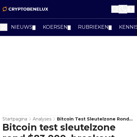
NIEUWS
KOERSEN
RUBRIEKEN
KENNI
▼
▼
▼
Startpagina
Analyses
Bitcoin Test Sleutelzone Rond
Bitcoin test sleutelzone
$83.000, Breakout Nog Niet
Bevestigd