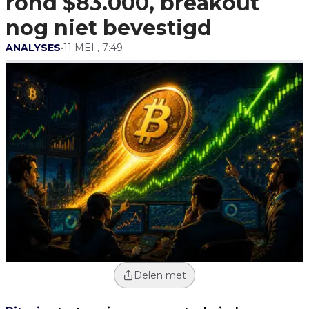
rond $83.000, breakout
nog niet bevestigd
ANALYSES
•
11 MEI , 7:49
Delen met