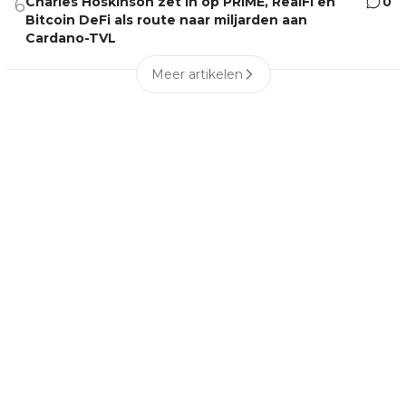
Charles Hoskinson zet in op PRIME, RealFi en
0
6
Bitcoin DeFi als route naar miljarden aan
Cardano-TVL
Meer artikelen