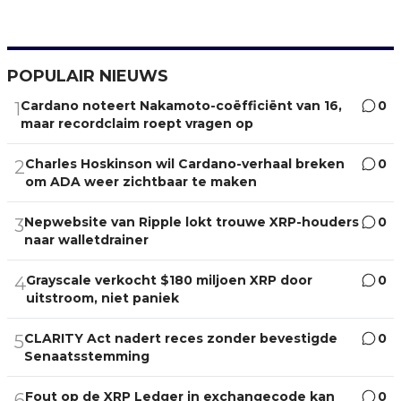
POPULAIR NIEUWS
Cardano noteert Nakamoto-coëfficiënt van 16,
0
1
maar recordclaim roept vragen op
Charles Hoskinson wil Cardano-verhaal breken
0
2
om ADA weer zichtbaar te maken
Nepwebsite van Ripple lokt trouwe XRP-houders
0
3
naar walletdrainer
Grayscale verkocht $180 miljoen XRP door
0
4
uitstroom, niet paniek
CLARITY Act nadert reces zonder bevestigde
0
5
Senaatsstemming
Fout op de XRP Ledger in exchangecode kan
0
6