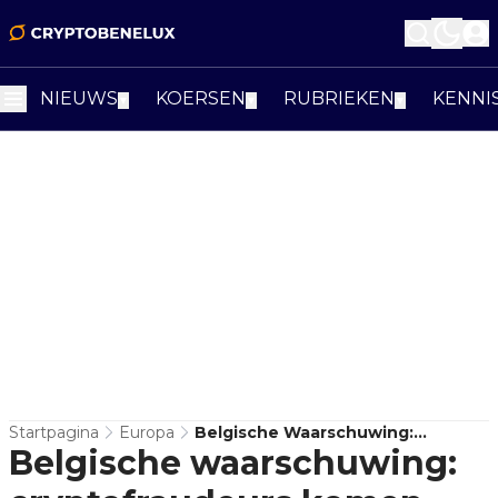
NIEUWS
KOERSEN
RUBRIEKEN
KENNI
▼
▼
▼
Startpagina
Europa
Belgische Waarschuwing:
Belgische waarschuwing:
Cryptofraudeurs Komen Vaak
Twee Keer Terug