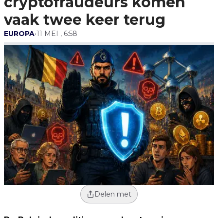
cryptofraudeurs komen
vaak twee keer terug
EUROPA
•
11 MEI , 6:58
Delen met