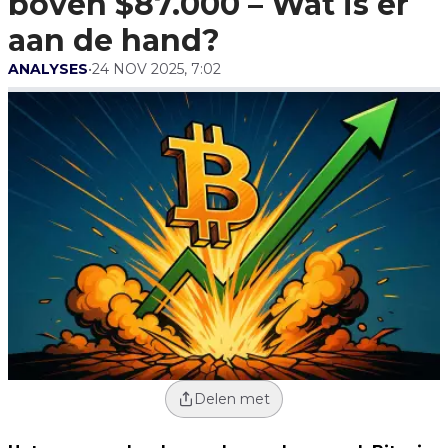
boven $87.000 – Wat is er
aan de hand?
ANALYSES
•
24 NOV 2025, 7:02
Delen met