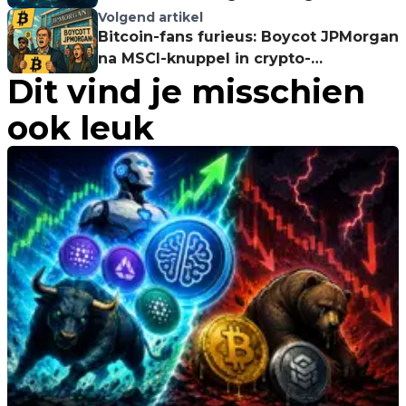
aankomende week!
Volgend artikel
Bitcoin-fans furieus: Boycot JPMorgan
na MSCI-knuppel in crypto-
Dit vind je misschien
hoenderhok
ook leuk