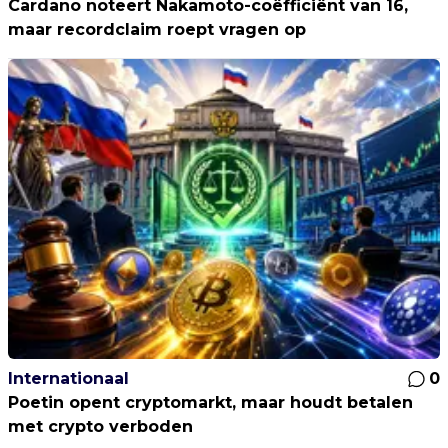
Cardano noteert Nakamoto-coëfficiënt van 16,
maar recordclaim roept vragen op
Internationaal
0
Poetin opent cryptomarkt, maar houdt betalen
met crypto verboden