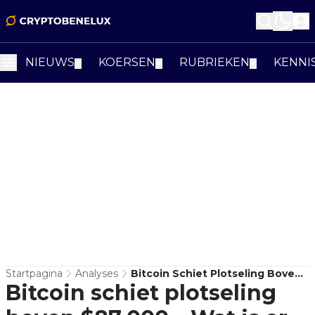
NIEUWS
KOERSEN
RUBRIEKEN
KENNI
▼
▼
▼
Startpagina
Analyses
Bitcoin Schiet Plotseling Boven
Bitcoin schiet plotseling
$87.000 – Wat Is Er Aan De
Hand?