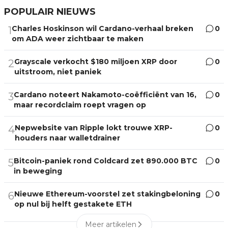
POPULAIR NIEUWS
Charles Hoskinson wil Cardano-verhaal breken
0
1
om ADA weer zichtbaar te maken
Grayscale verkocht $180 miljoen XRP door
0
2
uitstroom, niet paniek
Cardano noteert Nakamoto-coëfficiënt van 16,
0
3
maar recordclaim roept vragen op
Nepwebsite van Ripple lokt trouwe XRP-
0
4
houders naar walletdrainer
Bitcoin-paniek rond Coldcard zet 890.000 BTC
0
5
in beweging
Nieuwe Ethereum-voorstel zet stakingbeloning
0
6
op nul bij helft gestakete ETH
Meer artikelen