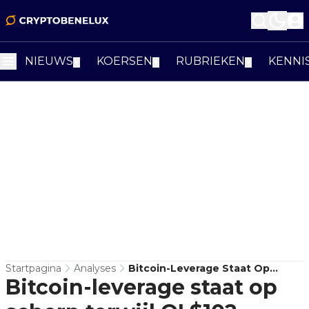
NIEUWS
KOERSEN
RUBRIEKEN
KENNI
▼
▼
▼
Startpagina
Analyses
Bitcoin-Leverage Staat Op
Bitcoin-leverage staat op
Scherp Terwijl OI $102 Miljard
Raakt