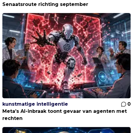
Senaatsroute richting september
kunstmatige intelligentie
0
Meta’s AI-inbraak toont gevaar van agenten met
rechten