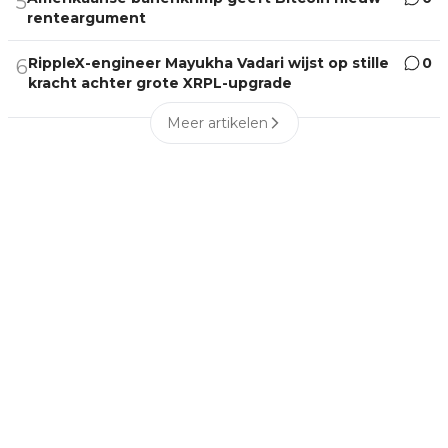
5
renteargument
RippleX-engineer Mayukha Vadari wijst op stille
0
6
kracht achter grote XRPL-upgrade
Meer artikelen