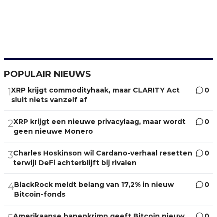
POPULAIR NIEUWS
XRP krijgt commodityhaak, maar CLARITY Act
0
1
sluit niets vanzelf af
XRP krijgt een nieuwe privacylaag, maar wordt
0
2
geen nieuwe Monero
Charles Hoskinson wil Cardano-verhaal resetten
0
3
terwijl DeFi achterblijft bij rivalen
BlackRock meldt belang van 17,2% in nieuw
0
4
Bitcoin-fonds
Amerikaanse banenkrimp geeft Bitcoin nieuw
0