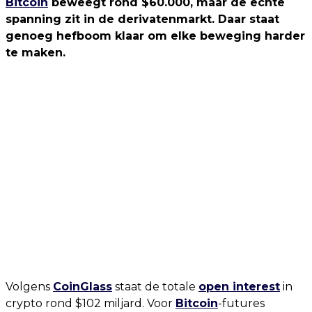
Bitcoin
beweegt rond $60.000, maar de echte
spanning zit in de derivatenmarkt. Daar staat
genoeg hefboom klaar om elke beweging harder
te maken.
Volgens
CoinGlass
staat de totale
open interest
in
crypto rond $102 miljard. Voor
Bitcoin
-futures