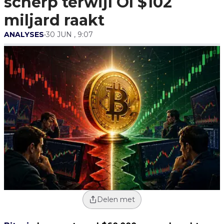
scherp terwijl OI $102
miljard raakt
ANALYSES
•
30 JUN , 9:07
Delen met