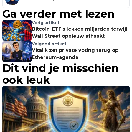
Ga verder met lezen
Vorig artikel
Bitcoin-ETF’s lekken miljarden terwijl
Wall Street opnieuw afhaakt
Volgend artikel
Vitalik zet private voting terug op
Ethereum-agenda
Dit vind je misschien
ook leuk