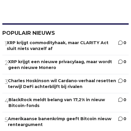
POPULAIR NIEUWS
XRP krijgt commodityhaak, maar CLARITY Act
0
1
sluit niets vanzelf af
XRP krijgt een nieuwe privacylaag, maar wordt
0
2
geen nieuwe Monero
Charles Hoskinson wil Cardano-verhaal resetten
0
3
terwijl DeFi achterblijft bij rivalen
BlackRock meldt belang van 17,2% in nieuw
0
4
Bitcoin-fonds
Amerikaanse banenkrimp geeft Bitcoin nieuw
0
5
renteargument