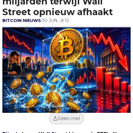
miljarden terwijl Wall
Street opnieuw afhaakt
BITCOIN NIEUWS
•
30 JUN , 8:12
Delen met