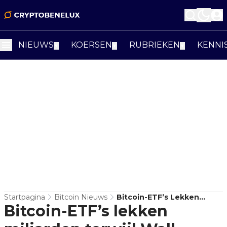
NIEUWS
KOERSEN
RUBRIEKEN
KENNI
▼
▼
▼
Startpagina
Bitcoin Nieuws
Bitcoin-ETF’s Lekken
Bitcoin-ETF’s lekken
Miljarden Terwijl Wall
Street Opnieuw Afhaakt