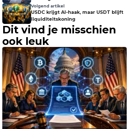
worden
Volgend artikel
USDC krijgt AI-haak, maar USDT blijft
liquiditeitskoning
Dit vind je misschien
ook leuk