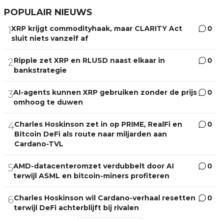
POPULAIR NIEUWS
XRP krijgt commodityhaak, maar CLARITY Act
0
1
sluit niets vanzelf af
Ripple zet XRP en RLUSD naast elkaar in
0
2
bankstrategie
AI-agents kunnen XRP gebruiken zonder de prijs
0
3
omhoog te duwen
Charles Hoskinson zet in op PRIME, RealFi en
0
4
Bitcoin DeFi als route naar miljarden aan
Cardano-TVL
AMD-datacenteromzet verdubbelt door AI
0
5
terwijl ASML en bitcoin-miners profiteren
Charles Hoskinson wil Cardano-verhaal resetten
0
6
terwijl DeFi achterblijft bij rivalen