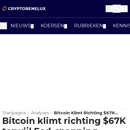
NIEUWS
KOERSEN
RUBRIEKEN
KENNI
▼
▼
▼
Startpagina
Analyses
Bitcoin Klimt Richting $67K
Bitcoin klimt richting $67K
Terwijl Fed-Spanning Oploopt:
Herstel Of Valstrik?