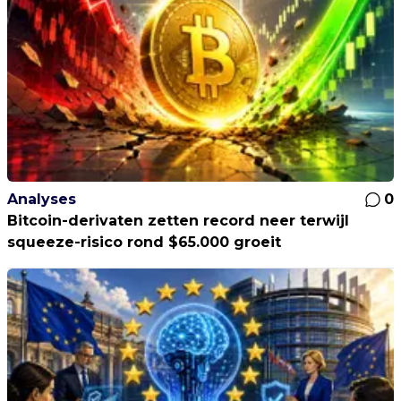
Analyses
0
Bitcoin-derivaten zetten record neer terwijl
squeeze-risico rond $65.000 groeit