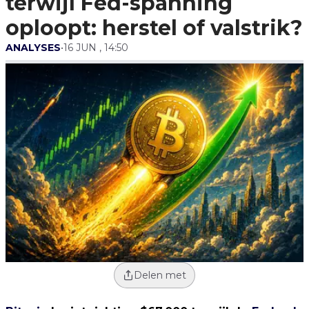
terwijl Fed-spanning
oploopt: herstel of valstrik?
ANALYSES
•
16 JUN , 14:50
Delen met