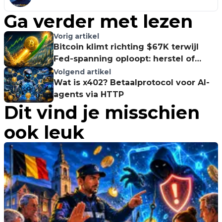
Ga verder met lezen
Vorig artikel
Bitcoin klimt richting $67K terwijl
Fed-spanning oploopt: herstel of
valstrik?
Volgend artikel
Wat is x402? Betaalprotocol voor AI-
agents via HTTP
Dit vind je misschien
ook leuk