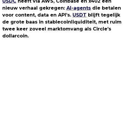
USDC
heeft via AWS, Coinbase en x402 een
nieuw verhaal gekregen:
AI-agents
die betalen
voor content, data en API’s.
USDT
blijft tegelijk
de grote baas in stablecoinliquiditeit, met ruim
twee keer zoveel marktomvang als Circle’s
dollarcoin.