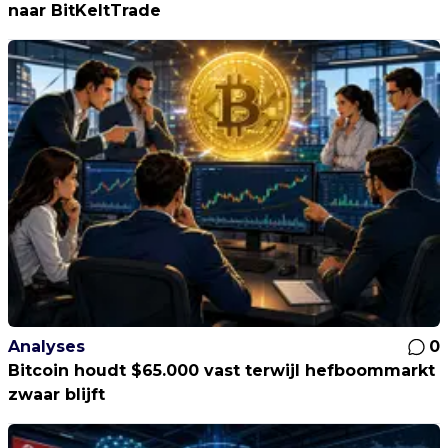
naar BitKeltTrade
Analyses
0
Bitcoin houdt $65.000 vast terwijl hefboommarkt
zwaar blijft