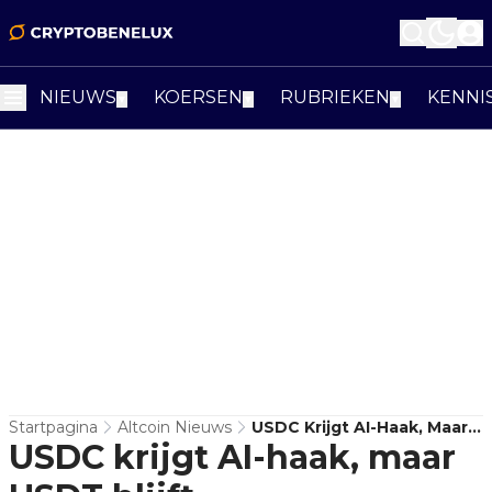
NIEUWS
KOERSEN
RUBRIEKEN
KENNI
▼
▼
▼
Startpagina
Altcoin Nieuws
USDC Krijgt AI-Haak, Maar
USDC krijgt AI-haak, maar
USDT Blijft
Liquiditeitskoning