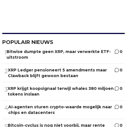
POPULAIR NIEUWS
Bitwise dumpte geen XRP, maar verwerkte ETF-
0
1
uitstroom
XRP Ledger pensioneert 5 amendments maar
0
2
Clawback blijft gewoon bestaan
XRP krijgt koopsignaal terwijl whales 380 miljoen
0
3
tokens inslaan
AI-agenten sturen crypto-waarde mogelijk naar
0
4
chips en datacenters
Bitcoin-cyclus is nog niet voorbij, maar rente
0
5