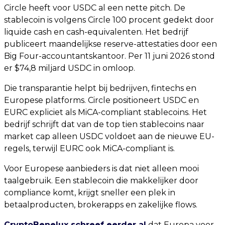
Circle heeft voor USDC al een nette pitch. De
stablecoin is volgens Circle 100 procent gedekt door
liquide cash en cash-equivalenten. Het bedrijf
publiceert maandelijkse reserve-attestaties door een
Big Four-accountantskantoor. Per 11 juni 2026 stond
er $74,8 miljard USDC in omloop.
Die transparantie helpt bij bedrijven, fintechs en
Europese platforms. Circle positioneert USDC en
EURC expliciet als MiCA-compliant stablecoins. Het
bedrijf schrijft dat van de top tien stablecoins naar
market cap alleen USDC voldoet aan de nieuwe EU-
regels, terwijl EURC ook MiCA-compliant is.
Voor Europese aanbieders is dat niet alleen mooi
taalgebruik. Een stablecoin die makkelijker door
compliance komt, krijgt sneller een plek in
betaalproducten, brokerapps en zakelijke flows.
CryptoBenelux schreef eerder al
dat Europa voor