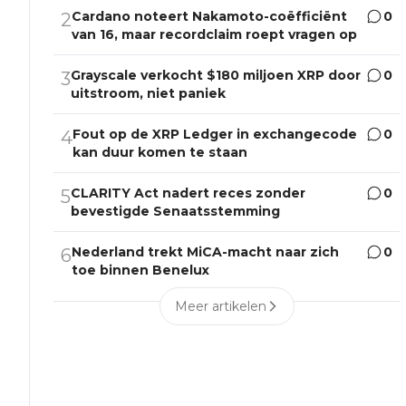
Cardano noteert Nakamoto-coëfficiënt
0
2
van 16, maar recordclaim roept vragen op
Grayscale verkocht $180 miljoen XRP door
0
3
uitstroom, niet paniek
Fout op de XRP Ledger in exchangecode
0
4
kan duur komen te staan
CLARITY Act nadert reces zonder
0
5
bevestigde Senaatsstemming
Nederland trekt MiCA-macht naar zich
0
6
toe binnen Benelux
Meer artikelen