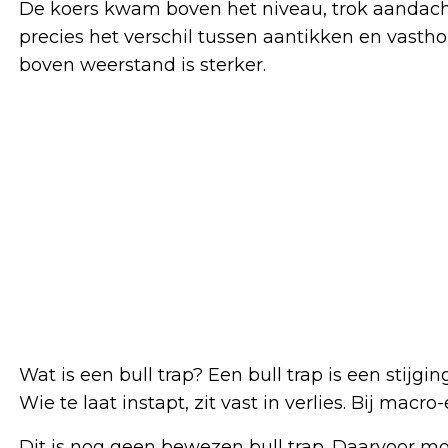
De koers kwam boven het niveau, trok aandacht 
precies het verschil tussen aantikken en vasthou
boven weerstand is sterker.
Wat is een bull trap? Een bull trap is een stijgin
Wie te laat instapt, zit vast in verlies. Bij macr
Dit is nog geen bewezen bull trap. Daarvoor m