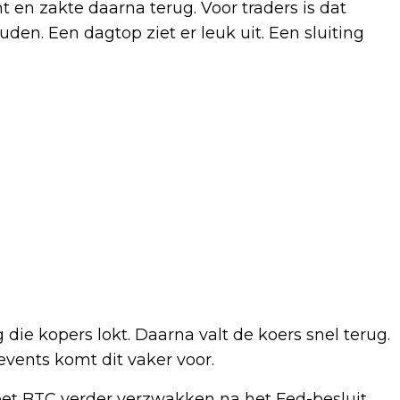
en zakte daarna terug. Voor traders is dat
den. Een dagtop ziet er leuk uit. Een sluiting
g die kopers lokt. Daarna valt de koers snel terug.
o-events komt dit vaker voor.
oet BTC verder verzwakken na het Fed-besluit.