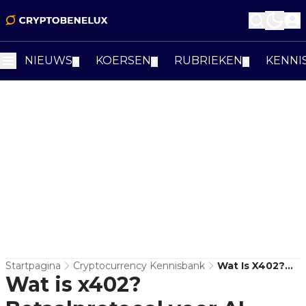
NIEUWS
KOERSEN
RUBRIEKEN
KENNI
▼
▼
▼
Startpagina
Cryptocurrency Kennisbank
Wat Is X402?
Wat is x402?
Betaalprotocol
Voor AI-Agents