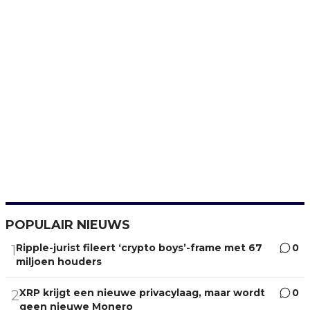
POPULAIR NIEUWS
Ripple-jurist fileert ‘crypto boys’-frame met 67
0
1
miljoen houders
XRP krijgt een nieuwe privacylaag, maar wordt
0
2
geen nieuwe Monero