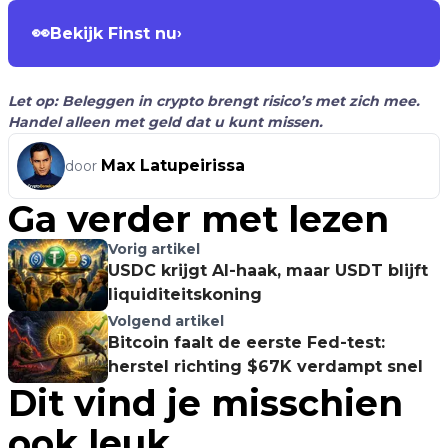
👀
Bekijk Finst nu
›
Let op: Beleggen in crypto brengt risico’s met zich mee.
Handel alleen met geld dat u kunt missen.
Max Latupeirissa
door
Ga verder met lezen
Vorig artikel
USDC krijgt AI-haak, maar USDT blijft
liquiditeitskoning
Volgend artikel
Bitcoin faalt de eerste Fed-test:
herstel richting $67K verdampt snel
Dit vind je misschien
ook leuk