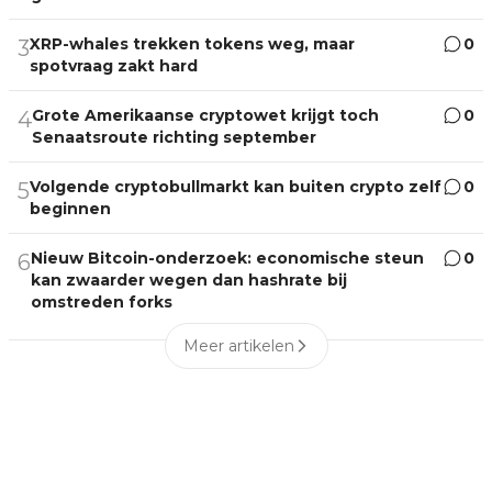
XRP-whales trekken tokens weg, maar
0
3
spotvraag zakt hard
Grote Amerikaanse cryptowet krijgt toch
0
4
Senaatsroute richting september
Volgende cryptobullmarkt kan buiten crypto zelf
0
5
beginnen
Nieuw Bitcoin-onderzoek: economische steun
0
6
kan zwaarder wegen dan hashrate bij
omstreden forks
Meer artikelen