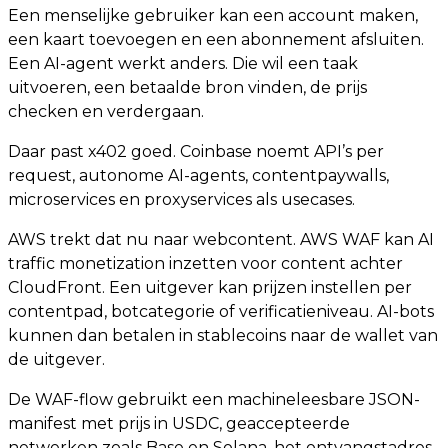
Een menselijke gebruiker kan een account maken,
een kaart toevoegen en een abonnement afsluiten.
Een AI-agent werkt anders. Die wil een taak
uitvoeren, een betaalde bron vinden, de prijs
checken en verdergaan.
Daar past x402 goed. Coinbase noemt API’s per
request, autonome AI-agents, contentpaywalls,
microservices en proxyservices als usecases.
AWS trekt dat nu naar webcontent. AWS WAF kan AI
traffic monetization inzetten voor content achter
CloudFront. Een uitgever kan prijzen instellen per
contentpad, botcategorie of verificatieniveau. AI-bots
kunnen dan betalen in stablecoins naar de wallet van
de uitgever.
De WAF-flow gebruikt een machineleesbare JSON-
manifest met prijs in USDC, geaccepteerde
netwerken zoals Base en Solana, het ontvangstadres