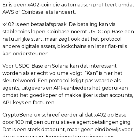
Er is geen x402-coin die automatisch profiteert omdat
AWS of Coinbase iets lanceert.
x402 is een betaalafspraak. De betaling kan via
stablecoins lopen. Coinbase noemt USDC op Base een
natuurlijke start, maar zegt ook dat het protocol
andere digitale assets, blockchains en later fiat-rails
kan ondersteunen.
Voor USDC, Base en Solana kan dat interessant
worden als er echt volume volgt. “Kan” is hier het
sleutelwoord. Een protocol krijgt pas waarde als
agents, uitgevers en API-aanbieders het gebruiken
omdat het goedkoper of makkelijker is dan accounts,
API-keys en facturen.
CryptoBenelux schreef eerder al dat x402 op Base
door 100 miljoen cumulatieve agentbetalingen ging.
Dat is een sterk datapunt, maar geen eindbewijs voor
duurzame vraag. Experimenten en incentives