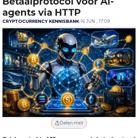
Betaalprotocol voor AI-
Via HTTP
agents via HTTP
CRYPTOCURRENCY KENNISBANK
•
16 JUN , 17:09
Delen met