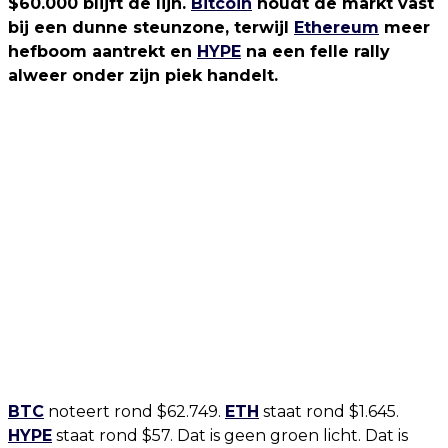
$60.000 blijft de lijn.
Bitcoin
houdt de markt vast
bij een dunne steunzone, terwijl
Ethereum
meer
hefboom aantrekt en
HYPE
na een felle rally
alweer onder zijn piek handelt.
BTC
noteert rond $62.749.
ETH
staat rond $1.645.
HYPE
staat rond $57. Dat is geen groen licht. Dat is