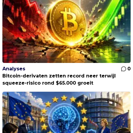
Analyses
0
Bitcoin-derivaten zetten record neer terwijl
squeeze-risico rond $65.000 groeit