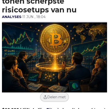
tonen scherpste
risicosetups van nu
ANALYSES
•
11 JUN , 18:04
Delen met