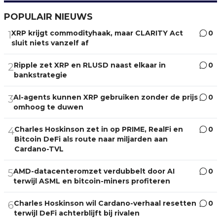
POPULAIR NIEUWS
XRP krijgt commodityhaak, maar CLARITY Act
0
1
sluit niets vanzelf af
Ripple zet XRP en RLUSD naast elkaar in
0
2
bankstrategie
AI-agents kunnen XRP gebruiken zonder de prijs
0
3
omhoog te duwen
Charles Hoskinson zet in op PRIME, RealFi en
0
4
Bitcoin DeFi als route naar miljarden aan
Cardano-TVL
AMD-datacenteromzet verdubbelt door AI
0
5
terwijl ASML en bitcoin-miners profiteren
Charles Hoskinson wil Cardano-verhaal resetten
0
6
terwijl DeFi achterblijft bij rivalen