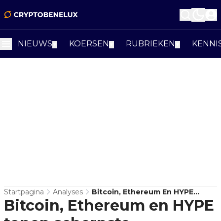
NIEUWS
KOERSEN
RUBRIEKEN
KENNI
▼
▼
▼
Startpagina
Analyses
Bitcoin, Ethereum En HYPE
Bitcoin, Ethereum en HYPE
Tonen Scherpste Risicosetups
Van Nu