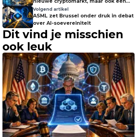
nieuwe cryptomarkt, maar ook een
bestuurbaarheidsprobleem
Volgend artikel
ASML zet Brussel onder druk in debat
over AI-soevereiniteit
Dit vind je misschien
ook leuk