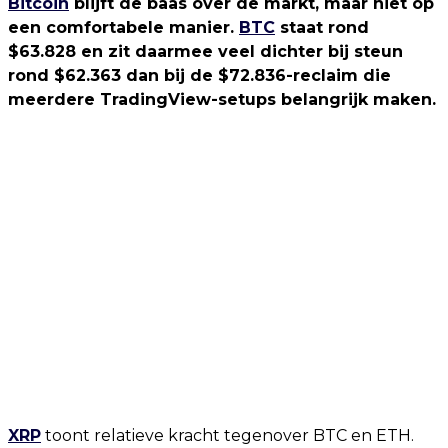
Bitcoin
blijft de baas over de markt, maar niet op
een comfortabele manier.
BTC
staat rond
$63.828 en zit daarmee veel dichter bij steun
rond $62.363 dan bij de $72.836-reclaim die
meerdere TradingView-setups belangrijk maken.
XRP
toont relatieve kracht tegenover BTC en ETH.