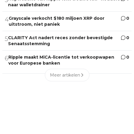
3
naar walletdrainer
Grayscale verkocht $180 miljoen XRP door
0
4
uitstroom, niet paniek
CLARITY Act nadert reces zonder bevestigde
0
5
Senaatsstemming
Ripple maakt MiCA-licentie tot verkoopwapen
0
6
voor Europese banken
Meer artikelen