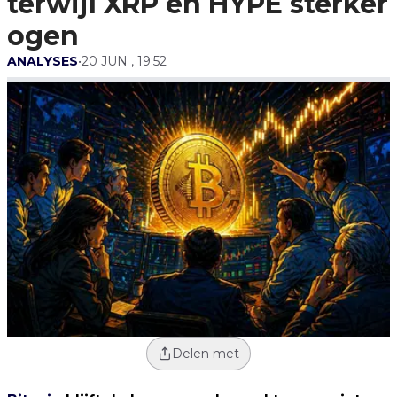
terwijl XRP en HYPE sterker
ogen
ANALYSES
•
20 JUN , 19:52
Delen met