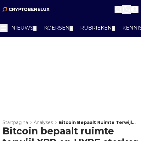
NIEUWS
KOERSEN
RUBRIEKEN
KENNI
▼
▼
▼
Startpagina
Analyses
Bitcoin Bepaalt Ruimte Terwijl
Bitcoin bepaalt ruimte
XRP En HYPE Sterker Ogen