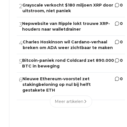
Grayscale verkocht $180 miljoen XRP door
0
2
uitstroom, niet paniek
Nepwebsite van Ripple lokt trouwe XRP-
0
3
houders naar walletdrainer
Charles Hoskinson wil Cardano-verhaal
0
4
breken om ADA weer zichtbaar te maken
Bitcoin-paniek rond Coldcard zet 890.000
0
5
BTC in beweging
Nieuwe Ethereum-voorstel zet
0
6
stakingbeloning op nul bij helft
gestakete ETH
Meer artikelen