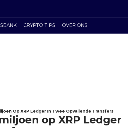
ISBANK
CRYPTO TIPS
OVER ONS
iljoen Op XRP Ledger In Twee Opvallende Transfers
miljoen op XRP Ledger