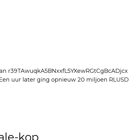
an r39TAwuqkA5BNxxfL5YXewRGtCgBcADjcx
en uur later ging opnieuw 20 miljoen RLUSD
ale-kop