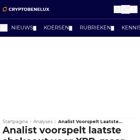
NIEUWS
KOERSEN
RUBRIEKEN
KENNI
▼
▼
▼
Startpagina
Analyses
Analist Voorspelt Laatste
Analist voorspelt laatste
Shakeout Voor XRP, Maar
Bevestiging Ontbreekt