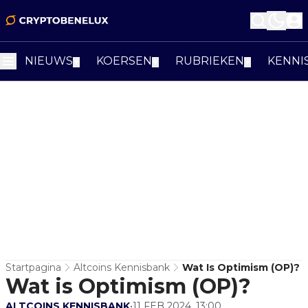
NIEUWS
KOERSEN
RUBRIEKEN
KENNI
▼
▼
▼
Startpagina
Altcoins Kennisbank
Wat Is Optimism (OP)?
Wat is Optimism (OP)?
ALTCOINS KENNISBANK
•
11 FEB 2024, 13:00