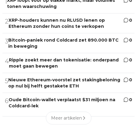
XRP loopt voor op vlakke markt, maar volumes
0
1
tonen waarschuwing
XRP-houders kunnen nu RLUSD lenen op
0
2
Ethereum zonder hun coins te verkopen
Bitcoin-paniek rond Coldcard zet 890.000 BTC
0
3
in beweging
Ripple zoekt meer dan tokenisatie: onderpand
0
4
moet gaan bewegen
Nieuwe Ethereum-voorstel zet stakingbeloning
0
5
op nul bij helft gestakete ETH
Oude Bitcoin-wallet verplaatst $31 miljoen na
0
6
Coldcard-lek
Meer artikelen