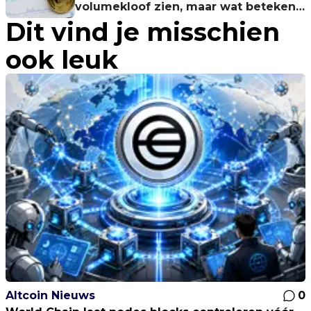
volumekloof zien, maar wat betekent
Dit vind je misschien
dit?
ook leuk
Altcoin Nieuws
0