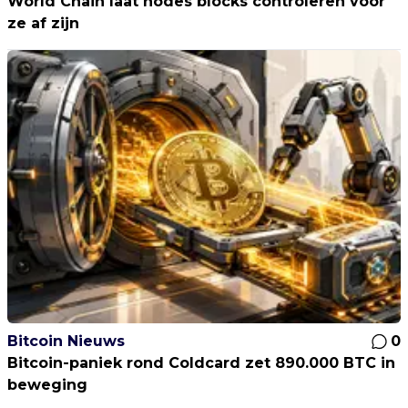
World Chain laat nodes blocks controleren vóór
ze af zijn
Bitcoin Nieuws
0
Bitcoin-paniek rond Coldcard zet 890.000 BTC in
beweging