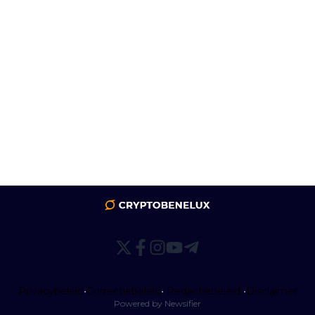
Privacybeleid
•
Correctiebeleid
•
Redactiebeleid
•
Disclaimer
Powered by Newsifier