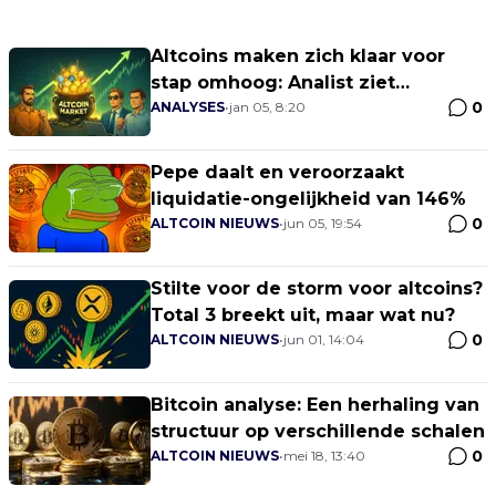
Altcoins maken zich klaar voor
stap omhoog: Analist ziet
0
potentieel voor stijging naar oude
ANALYSES
•
jan 05, 8:20
ATH
Pepe daalt en veroorzaakt
liquidatie-ongelijkheid van 146%
0
ALTCOIN NIEUWS
•
jun 05, 19:54
Stilte voor de storm voor altcoins?
Total 3 breekt uit, maar wat nu?
0
ALTCOIN NIEUWS
•
jun 01, 14:04
Bitcoin analyse: Een herhaling van
structuur op verschillende schalen
0
ALTCOIN NIEUWS
•
mei 18, 13:40