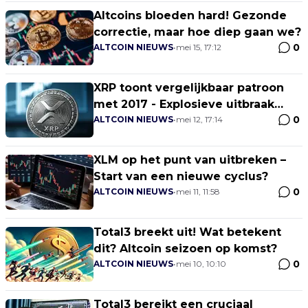
Altcoins bloeden hard! Gezonde
correctie, maar hoe diep gaan we?
0
ALTCOIN NIEUWS
•
mei 15, 17:12
XRP toont vergelijkbaar patroon
met 2017 - Explosieve uitbraak
0
onvermijdelijk?
ALTCOIN NIEUWS
•
mei 12, 17:14
XLM op het punt van uitbreken –
Start van een nieuwe cyclus?
0
ALTCOIN NIEUWS
•
mei 11, 11:58
Total3 breekt uit! Wat betekent
dit? Altcoin seizoen op komst?
0
ALTCOIN NIEUWS
•
mei 10, 10:10
Total3 bereikt een cruciaal