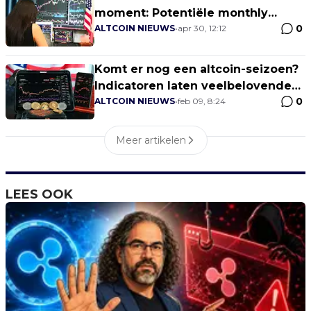
moment: Potentiële monthly
0
sweep en quarterly gap
ALTCOIN NIEUWS
•
apr 30, 12:12
Komt er nog een altcoin-seizoen?
Indicatoren laten veelbelovende
0
signalen zien
ALTCOIN NIEUWS
•
feb 09, 8:24
Meer artikelen
LEES OOK