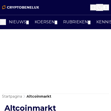
NIEUWS
KOERSEN
RUBRIEKEN
KENNI
▼
▼
▼
Startpagina
Altcoinmarkt
Altcoinmarkt