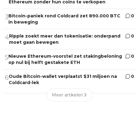
Ethereum zonder hun coins te verkopen
Bitcoin-paniek rond Coldcard zet 890.000 BTC
0
3
in beweging
Ripple zoekt meer dan tokenisatie: onderpand
0
4
moet gaan bewegen
Nieuwe Ethereum-voorstel zet stakingbeloning
0
5
op nul bij helft gestakete ETH
Oude Bitcoin-wallet verplaatst $31 miljoen na
0
6
Coldcard-lek
Meer artikelen