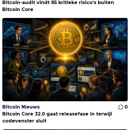
Bitcoin-audit vindt 85 kritieke risico’s buiten
Bitcoin Core
Bitcoin Nieuws
0
Bitcoin Core 32.0 gaat releasefase in terwijl
codevenster sluit