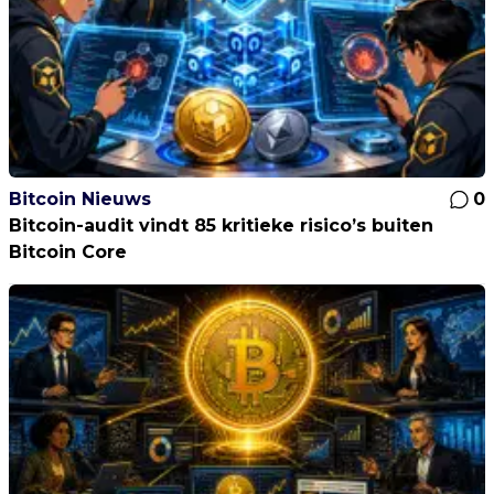
Bitcoin Nieuws
0
Bitcoin-audit vindt 85 kritieke risico’s buiten
Bitcoin Core