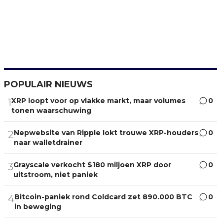
POPULAIR NIEUWS
XRP loopt voor op vlakke markt, maar volumes
0
1
tonen waarschuwing
Nepwebsite van Ripple lokt trouwe XRP-houders
0
2
naar walletdrainer
Grayscale verkocht $180 miljoen XRP door
0
3
uitstroom, niet paniek
Bitcoin-paniek rond Coldcard zet 890.000 BTC
0
4
in beweging