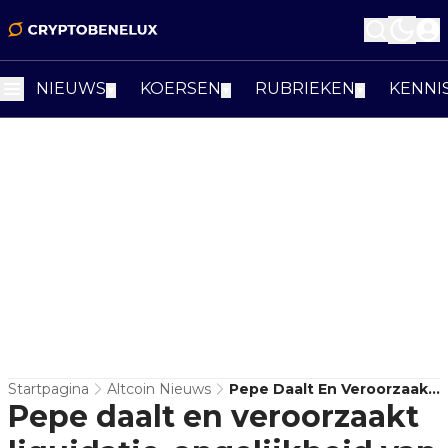
NIEUWS
KOERSEN
RUBRIEKEN
KENNI
▼
▼
▼
Startpagina
Altcoin Nieuws
Pepe Daalt En Veroorzaakt
Pepe daalt en veroorzaakt
Liquidatie-Ongelijkheid
Van 146%