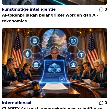
kunstmatige intelligentie
0
AI-tokenprijs kan belangrijker worden dan AI-
tokenomics
Internationaal
0
CLARITY Act mist zomerwindow en schuift naar