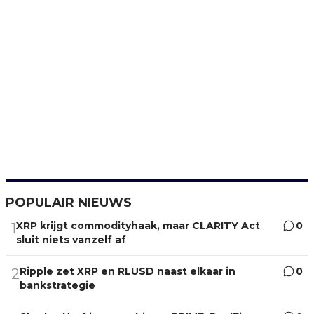
POPULAIR NIEUWS
XRP krijgt commodityhaak, maar CLARITY Act
0
1
sluit niets vanzelf af
Ripple zet XRP en RLUSD naast elkaar in
0
2
bankstrategie