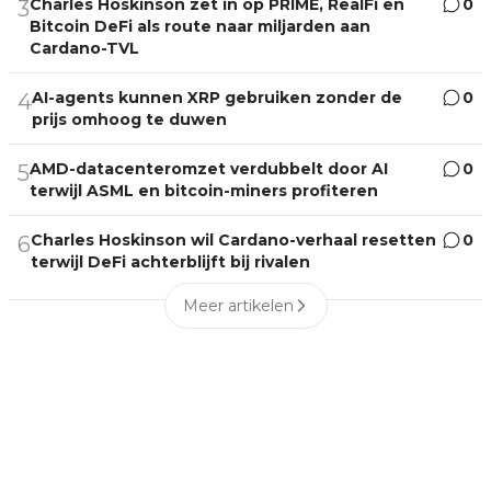
Charles Hoskinson zet in op PRIME, RealFi en
0
3
Bitcoin DeFi als route naar miljarden aan
Cardano-TVL
AI-agents kunnen XRP gebruiken zonder de
0
4
prijs omhoog te duwen
AMD-datacenteromzet verdubbelt door AI
0
5
terwijl ASML en bitcoin-miners profiteren
Charles Hoskinson wil Cardano-verhaal resetten
0
6
terwijl DeFi achterblijft bij rivalen
Meer artikelen