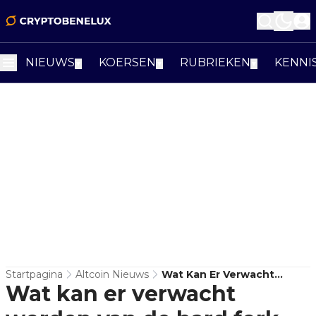
NIEUWS
KOERSEN
RUBRIEKEN
KENNI
▼
▼
▼
Startpagina
Altcoin Nieuws
Wat Kan Er Verwacht
Wat kan er verwacht
Worden Van De Hard Fork
Op Polygon Volgende