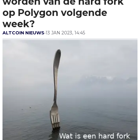
worden van de hard fork
Week?
op Polygon volgende
week?
ALTCOIN NIEUWS
•
13 JAN 2023, 14:45