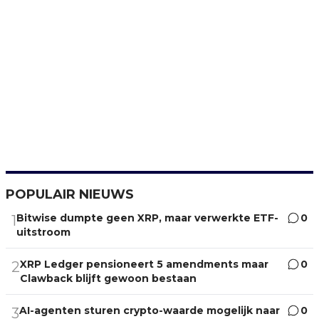
POPULAIR NIEUWS
Bitwise dumpte geen XRP, maar verwerkte ETF-
0
1
uitstroom
XRP Ledger pensioneert 5 amendments maar
0
2
Clawback blijft gewoon bestaan
AI-agenten sturen crypto-waarde mogelijk naar
0
3