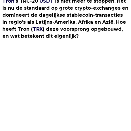
Tron
’s TRC-20
USDT
is niet meer te stoppen. Het
is nu de standaard op grote crypto-exchanges en
domineert de dagelijkse stablecoin-transacties
in regio’s als Latijns-Amerika, Afrika en Azië. Hoe
heeft Tron (
TRX
) deze voorsprong opgebouwd,
en wat betekent dit eigenlijk?