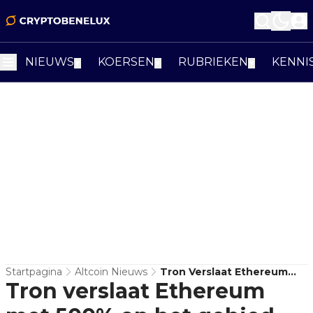
NIEUWS
KOERSEN
RUBRIEKEN
KENNI
▼
▼
▼
Startpagina
Altcoin Nieuws
Tron Verslaat Ethereum
Tron verslaat Ethereum
Met 500% Op Het Gebied
Van USDT-Transacties