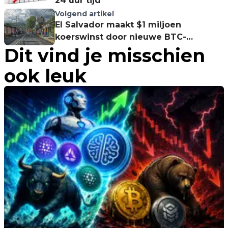
24 uur tijd
Volgend artikel
El Salvador maakt $1 miljoen
koerswinst door nieuwe BTC-
Dit vind je misschien
aankopen
ook leuk