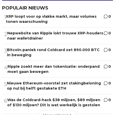
POPULAIR NIEUWS
XRP loopt voor op vlakke markt, maar volumes
0
1
tonen waarschuwing
Nepwebsite van Ripple lokt trouwe XRP-houders
0
2
naar walletdrainer
Bitcoin-paniek rond Coldcard zet 890.000 BTC
0
3
in beweging
Ripple zoekt meer dan tokenisatie: onderpand
0
4
moet gaan bewegen
Nieuwe Ethereum-voorstel zet stakingbeloning
0
5
op nul bij helft gestakete ETH
Was de Coldcard-hack $38 miljoen, $89 miljoen
0
6
of $130 miljoen? Dit is wat werkelijk is gestolen