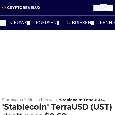
NIEUWS
KOERSEN
RUBRIEKEN
KENNI
▼
▼
▼
Startpagina
Altcoin Nieuws
'Stablecoin' TerraUSD
'Stablecoin' TerraUSD (UST)
(UST) Daalt Naar $0,68