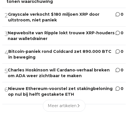
tonen waarschuwing
Grayscale verkocht $180 miljoen XRP door
0
2
uitstroom, niet paniek
Nepwebsite van Ripple lokt trouwe XRP-houders
0
3
naar walletdrainer
Bitcoin-paniek rond Coldcard zet 890.000 BTC
0
4
in beweging
Charles Hoskinson wil Cardano-verhaal breken
0
5
om ADA weer zichtbaar te maken
Nieuwe Ethereum-voorstel zet stakingbeloning
0
6
op nul bij helft gestakete ETH
Meer artikelen