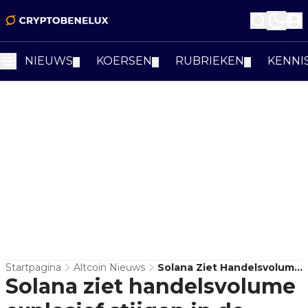
NIEUWS
KOERSEN
RUBRIEKEN
KENNI
▼
▼
▼
Startpagina
Altcoin Nieuws
Solana Ziet Handelsvolume
Solana ziet handelsvolume
Explosief Stijgen In De
Afgelopen Dagen