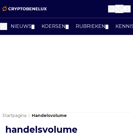
NIEUWS
KOERSEN
RUBRIEKEN
KENNI
▼
▼
▼
Startpagina
Handelsvolume
handelsvolume