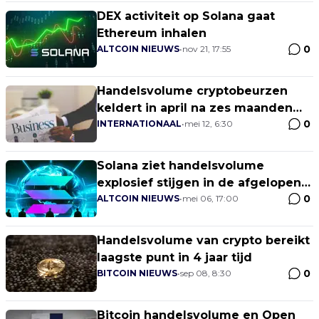
DEX activiteit op Solana gaat
Ethereum inhalen
0
ALTCOIN NIEUWS
•
nov 21, 17:55
Handelsvolume cryptobeurzen
keldert in april na zes maanden
0
van stijgingen
INTERNATIONAAL
•
mei 12, 6:30
Solana ziet handelsvolume
explosief stijgen in de afgelopen
0
dagen
ALTCOIN NIEUWS
•
mei 06, 17:00
Handelsvolume van crypto bereikt
laagste punt in 4 jaar tijd
0
BITCOIN NIEUWS
•
sep 08, 8:30
Bitcoin handelsvolume en Open