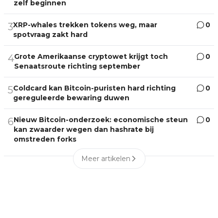
zelf beginnen
XRP-whales trekken tokens weg, maar
0
3
spotvraag zakt hard
Grote Amerikaanse cryptowet krijgt toch
0
4
Senaatsroute richting september
Coldcard kan Bitcoin-puristen hard richting
0
5
gereguleerde bewaring duwen
Nieuw Bitcoin-onderzoek: economische steun
0
6
kan zwaarder wegen dan hashrate bij
omstreden forks
Meer artikelen