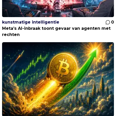
kunstmatige intelligentie
0
Meta’s AI-inbraak toont gevaar van agenten met
rechten