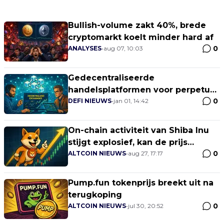
Bullish-volume zakt 40%, brede
cryptomarkt koelt minder hard af
0
ANALYSES
•
aug 07, 10:03
Gedecentraliseerde
handelsplatformen voor perpetual
0
futures sluiten 2025 sterk af
DEFI NIEUWS
•
jan 01, 14:42
On-chain activiteit van Shiba Inu
stijgt explosief, kan de prijs
0
volgen?
ALTCOIN NIEUWS
•
aug 27, 17:17
Pump.fun tokenprijs breekt uit na
terugkoping
0
ALTCOIN NIEUWS
•
jul 30, 20:52