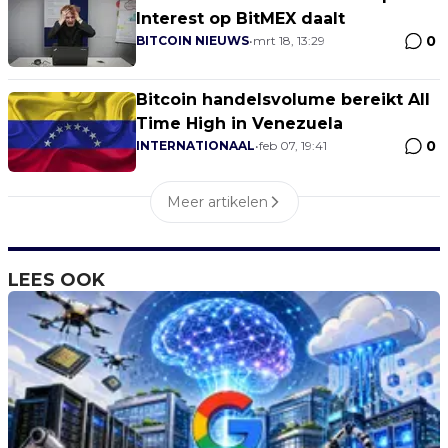
Interest op BitMEX daalt
0
BITCOIN NIEUWS
•
mrt 18, 13:29
Bitcoin handelsvolume bereikt All
Time High in Venezuela
0
INTERNATIONAAL
•
feb 07, 19:41
Meer artikelen
LEES OOK