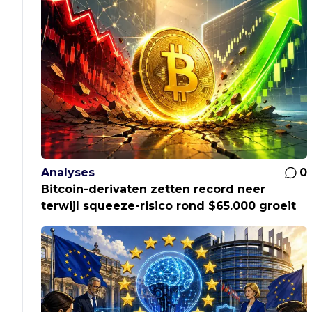
Analyses
0
Bitcoin-derivaten zetten record neer
terwijl squeeze-risico rond $65.000 groeit