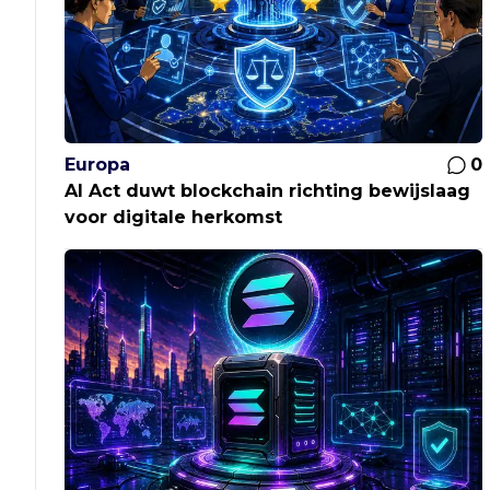
Europa
0
AI Act duwt blockchain richting bewijslaag
voor digitale herkomst