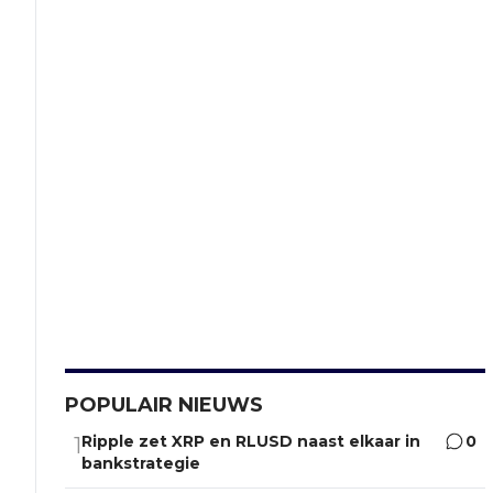
POPULAIR NIEUWS
Ripple zet XRP en RLUSD naast elkaar in
0
1
bankstrategie