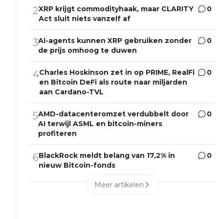
XRP krijgt commodityhaak, maar CLARITY
0
2
Act sluit niets vanzelf af
AI-agents kunnen XRP gebruiken zonder
0
3
de prijs omhoog te duwen
Charles Hoskinson zet in op PRIME, RealFi
0
4
en Bitcoin DeFi als route naar miljarden
aan Cardano-TVL
AMD-datacenteromzet verdubbelt door
0
5
AI terwijl ASML en bitcoin-miners
profiteren
BlackRock meldt belang van 17,2% in
0
6
nieuw Bitcoin-fonds
Meer artikelen