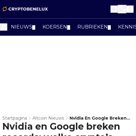
NIEUWS
KOERSEN
RUBRIEKEN
KENNI
▼
▼
▼
Startpagina
Altcoin Nieuws
Nvidia En Google Breken
Nvidia en Google breken
Records: Welke Crypto’s
Profiteren Van De AI-