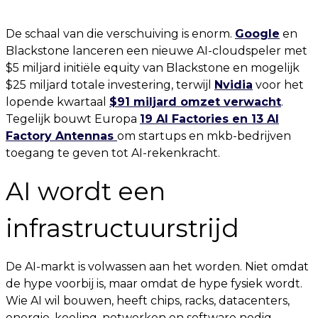
De schaal van die verschuiving is enorm.
Google
en
Blackstone lanceren een nieuwe AI-cloudspeler met
$5 miljard initiële equity van Blackstone en mogelijk
$25 miljard totale investering, terwijl
Nvidia
voor het
lopende kwartaal
$91 miljard omzet verwacht
.
Tegelijk bouwt Europa
19 AI Factories en 13 AI
Factory Antennas
om startups en mkb-bedrijven
toegang te geven tot AI-rekenkracht.
AI wordt een
infrastructuurstrijd
De AI-markt is volwassen aan het worden. Niet omdat
de hype voorbij is, maar omdat de hype fysiek wordt.
Wie AI wil bouwen, heeft chips, racks, datacenters,
energie, koeling, netwerken en software nodig.