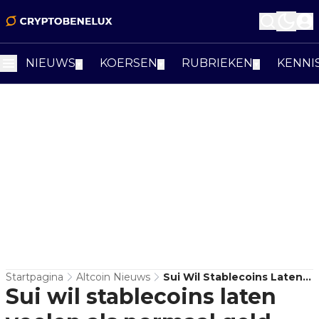
NIEUWS
KOERSEN
RUBRIEKEN
KENNI
▼
▼
▼
Startpagina
Altcoin Nieuws
Sui Wil Stablecoins Laten
Sui wil stablecoins laten
Voelen Als Normaal Geld