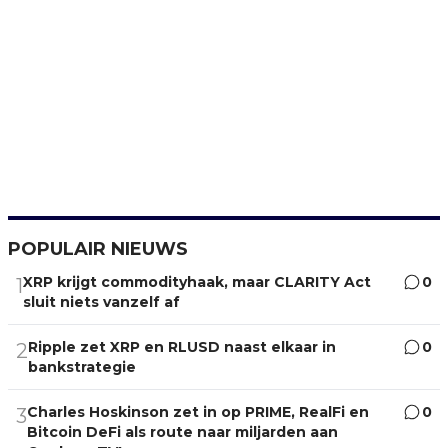
POPULAIR NIEUWS
XRP krijgt commodityhaak, maar CLARITY Act
0
1
sluit niets vanzelf af
Ripple zet XRP en RLUSD naast elkaar in
0
2
bankstrategie
Charles Hoskinson zet in op PRIME, RealFi en
0
3
Bitcoin DeFi als route naar miljarden aan