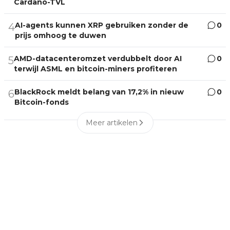
Cardano-TVL
AI-agents kunnen XRP gebruiken zonder de
0
4
prijs omhoog te duwen
AMD-datacenteromzet verdubbelt door AI
0
5
terwijl ASML en bitcoin-miners profiteren
BlackRock meldt belang van 17,2% in nieuw
0
6
Bitcoin-fonds
Meer artikelen