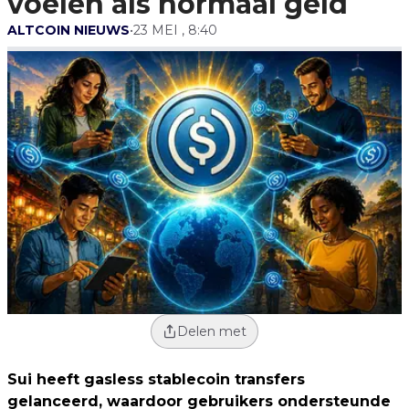
voelen als normaal geld
ALTCOIN NIEUWS
•
23 MEI , 8:40
Delen met
Sui heeft gasless stablecoin transfers
gelanceerd, waardoor gebruikers ondersteunde