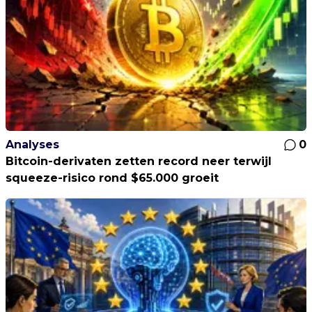
Analyses
0
Bitcoin-derivaten zetten record neer terwijl
squeeze-risico rond $65.000 groeit