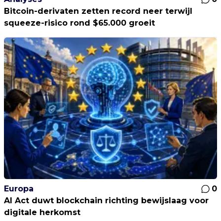
Bitcoin-derivaten zetten record neer terwijl
squeeze-risico rond $65.000 groeit
Europa
0
AI Act duwt blockchain richting bewijslaag voor
digitale herkomst