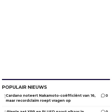
POPULAIR NIEUWS
Cardano noteert Nakamoto-coëfficiënt van 16,
0
1
maar recordclaim roept vragen op
Ripple zet XRP en RLUSD naast elkaar in
0