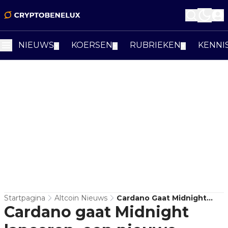
NIEUWS
KOERSEN
RUBRIEKEN
KENNI
▼
▼
▼
Startpagina
Altcoin Nieuws
Cardano Gaat Midnight
Cardano gaat Midnight
Lanceren, Een Nieuwe
Privacy-Blockchain