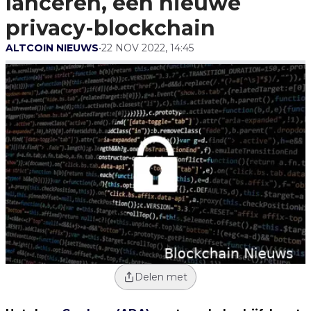
lanceren, een nieuwe
privacy-blockchain
ALTCOIN NIEUWS
•
22 NOV 2022, 14:45
Delen met