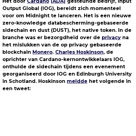
Het door
Cardano
(ADA)
gesteunde bedrijf, Input
Output Global (IOG), bereidt zich momenteel
voor om Midnight te lanceren. Het is een nieuwe
zero-knowledge databescherming-gebaseerde
sidechain en dust (DUST), het native token. In de
branche was er bezorgdheid over de
privacy
na
het mislukken van de op privacy gebaseerde
blockchain
Monero
.
Charles Hoskinson
, de
oprichter van Cardano-kernontwikkelaars IOG,
onthulde de sidechain tijdens een evenement
georganiseerd door IOG en Edinburgh University
in Schotland. Hoskinson
meldde
het volgende in
een tweet: