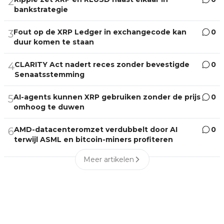
2
bankstrategie
Fout op de XRP Ledger in exchangecode kan
0
3
duur komen te staan
CLARITY Act nadert reces zonder bevestigde
0
4
Senaatsstemming
AI-agents kunnen XRP gebruiken zonder de prijs
0
5
omhoog te duwen
AMD-datacenteromzet verdubbelt door AI
0
6
terwijl ASML en bitcoin-miners profiteren
Meer artikelen