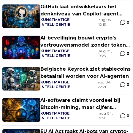
GitHub laat ontwikkelaars het
denkniveau van Copilot-agent
KUNSTMATIGE
aug 05,
sturen
0
•
INTELLIGENTIE
12:13
AI-beveiliging bouwt crypto’s
vertrouwensmodel zonder token
KUNSTMATIGE
aug 05,
of blockchain
0
•
INTELLIGENTIE
9:23
Belgische Keyrock ziet stablecoins
betaalrail worden voor AI-agenten
KUNSTMATIGE
aug 04,
0
•
INTELLIGENTIE
22:21
AI-software claimt voordeel bij
Bitcoin-mining, maar cijfers
KUNSTMATIGE
aug 04,
ontbreken
0
•
INTELLIGENTIE
9:51
EU AI Act raakt AI-bots van crypto-