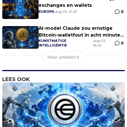
exchanges en wallets
0
EUROPA
•
aug 03, 21:23
AI-model Claude zou ernstige
Bitcoin-walletfout in acht minuten
KUNSTMATIGE
aug 03,
hebben gevonden
0
•
INTELLIGENTIE
16:43
Meer artikelen
LEES OOK