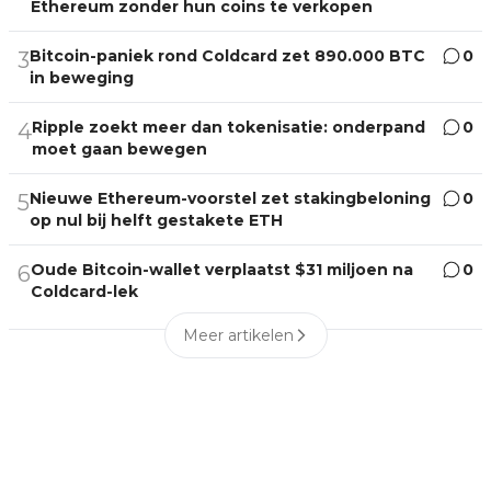
Ethereum zonder hun coins te verkopen
Bitcoin-paniek rond Coldcard zet 890.000 BTC
0
3
in beweging
Ripple zoekt meer dan tokenisatie: onderpand
0
4
moet gaan bewegen
Nieuwe Ethereum-voorstel zet stakingbeloning
0
5
op nul bij helft gestakete ETH
Oude Bitcoin-wallet verplaatst $31 miljoen na
0
6
Coldcard-lek
Meer artikelen