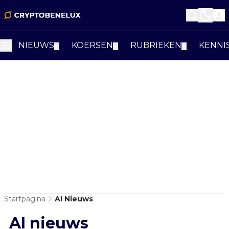
NIEUWS
KOERSEN
RUBRIEKEN
KENNI
▼
▼
▼
Startpagina
AI Nieuws
AI nieuws