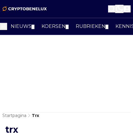
NIEUWS
KOERSEN
RUBRIEKEN
KENNI
▼
▼
▼
Startpagina
Trx
trx