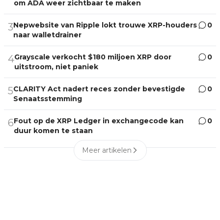
om ADA weer zichtbaar te maken
Nepwebsite van Ripple lokt trouwe XRP-houders
0
3
naar walletdrainer
Grayscale verkocht $180 miljoen XRP door
0
4
uitstroom, niet paniek
CLARITY Act nadert reces zonder bevestigde
0
5
Senaatsstemming
Fout op de XRP Ledger in exchangecode kan
0
6
duur komen te staan
Meer artikelen