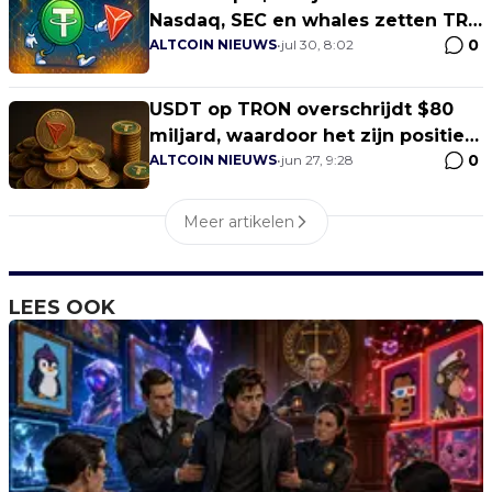
Nasdaq, SEC en whales zetten TRX
0
in vuur en vlam!
ALTCOIN NIEUWS
•
jul 30, 8:02
USDT op TRON overschrijdt $80
miljard, waardoor het zijn positie
0
als leidend stablecoin-netwerk
ALTCOIN NIEUWS
•
jun 27, 9:28
versterkt
Meer artikelen
LEES OOK