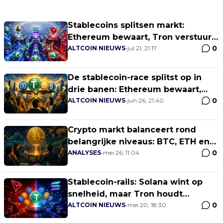
Stablecoins splitsen markt:
Ethereum bewaart, Tron verstuurt,
0
Solana groeit
ALTCOIN NIEUWS
•
jul 21, 21:17
De stablecoin-race splitst op in
drie banen: Ethereum bewaart,
0
TRON verplaatst, Sui probeert de
ALTCOIN NIEUWS
•
jun 26, 21:40
UX te winnen
Crypto markt balanceert rond
belangrijke niveaus: BTC, ETH en
0
SOL bepalen richting
ANALYSES
•
mei 26, 11:04
Stablecoin-rails: Solana wint op
snelheid, maar Tron houdt
0
dominantie
ALTCOIN NIEUWS
•
mei 20, 18:30