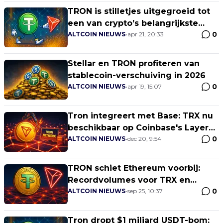
TRON is stilletjes uitgegroeid tot
een van crypto’s belangrijkste
0
dollarrails
ALTCOIN NIEUWS
•
apr 21, 20:33
Stellar en TRON profiteren van
stablecoin-verschuiving in 2026
0
ALTCOIN NIEUWS
•
apr 19, 15:07
Tron integreert met Base: TRX nu
beschikbaar op Coinbase's Layer
0
2-netwerk
ALTCOIN NIEUWS
•
dec 20, 9:54
TRON schiet Ethereum voorbij:
Recordvolumes voor TRX en
0
stablecoins!
ALTCOIN NIEUWS
•
sep 25, 10:37
Tron dropt $1 miljard USDT-bom: