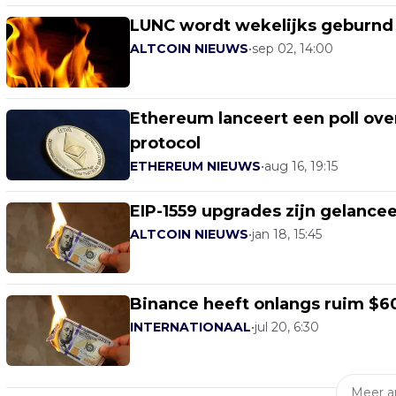
LUNC wordt wekelijks geburnd 
ALTCOIN NIEUWS
•
sep 02, 14:00
Ethereum lanceert een poll ov
protocol
ETHEREUM NIEUWS
•
aug 16, 19:15
EIP-1559 upgrades zijn gelance
ALTCOIN NIEUWS
•
jan 18, 15:45
Binance heeft onlangs ruim $6
INTERNATIONAAL
•
jul 20, 6:30
Meer ar