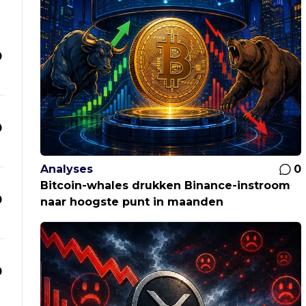
0
0
Analyses
0
Bitcoin-whales drukken Binance-instroom
0
naar hoogste punt in maanden
0