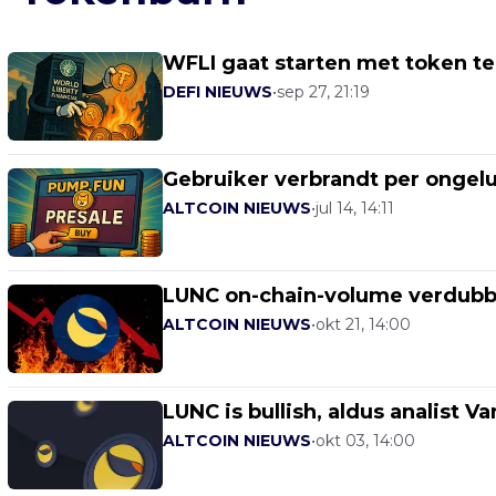
WFLI gaat starten met token 
DEFI NIEUWS
•
sep 27, 21:19
Gebruiker verbrandt per ongel
ALTCOIN NIEUWS
•
jul 14, 14:11
LUNC on-chain-volume verdubb
ALTCOIN NIEUWS
•
okt 21, 14:00
LUNC is bullish, aldus analist V
ALTCOIN NIEUWS
•
okt 03, 14:00