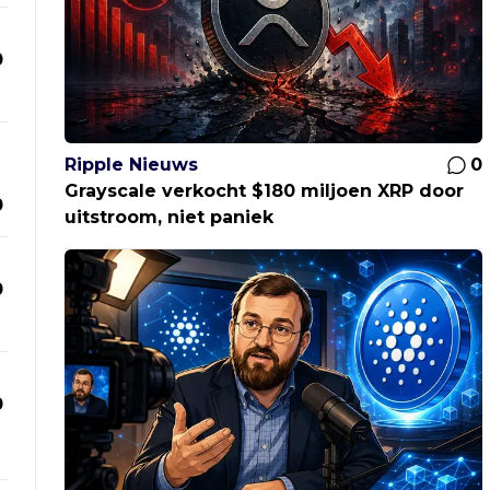
0
Ripple Nieuws
0
Grayscale verkocht $180 miljoen XRP door
0
uitstroom, niet paniek
0
0