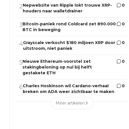
Nepwebsite van Ripple lokt trouwe XRP-
0
2
houders naar walletdrainer
Bitcoin-paniek rond Coldcard zet 890.000
0
3
BTC in beweging
Grayscale verkocht $180 miljoen XRP door
0
4
uitstroom, niet paniek
Nieuwe Ethereum-voorstel zet
0
5
stakingbeloning op nul bij helft
gestakete ETH
Charles Hoskinson wil Cardano-verhaal
0
6
breken om ADA weer zichtbaar te maken
Meer artikelen