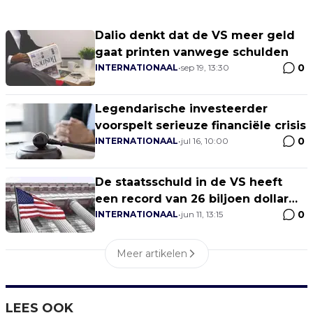
Dalio denkt dat de VS meer geld
gaat printen vanwege schulden
0
INTERNATIONAAL
•
sep 19, 13:30
Legendarische investeerder
voorspelt serieuze financiële crisis
0
INTERNATIONAAL
•
jul 16, 10:00
De staatsschuld in de VS heeft
een record van 26 biljoen dollar
0
bereikt
INTERNATIONAAL
•
jun 11, 13:15
Meer artikelen
LEES OOK