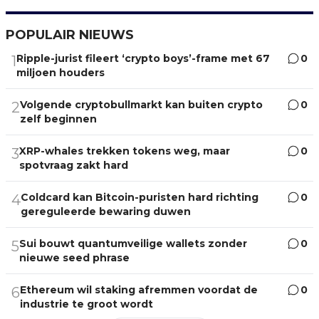
POPULAIR NIEUWS
Ripple-jurist fileert ‘crypto boys’-frame met 67
0
1
miljoen houders
Volgende cryptobullmarkt kan buiten crypto
0
2
zelf beginnen
XRP-whales trekken tokens weg, maar
0
3
spotvraag zakt hard
Coldcard kan Bitcoin-puristen hard richting
0
4
gereguleerde bewaring duwen
Sui bouwt quantumveilige wallets zonder
0
5
nieuwe seed phrase
Ethereum wil staking afremmen voordat de
0
6
industrie te groot wordt