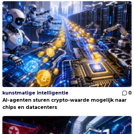
kunstmatige intelligentie
0
AI-agenten sturen crypto-waarde mogelijk naar
chips en datacenters