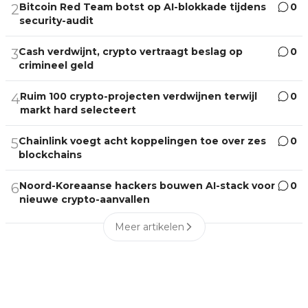
Bitcoin Red Team botst op AI-blokkade tijdens
0
2
security-audit
Cash verdwijnt, crypto vertraagt beslag op
0
3
crimineel geld
Ruim 100 crypto-projecten verdwijnen terwijl
0
4
markt hard selecteert
Chainlink voegt acht koppelingen toe over zes
0
5
blockchains
Noord-Koreaanse hackers bouwen AI-stack voor
0
6
nieuwe crypto-aanvallen
Meer artikelen