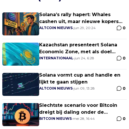
Solana’s rally hapert: Whales
cashen uit, maar nieuwe kopers
0
stappen in
ALTCOIN NIEUWS
•
jun 29, 20:24
Kazachstan presenteert Solana
Economic Zone, met als doel
0
Web3 in de regio te promoten
INTERNATIONAAL
•
jun 24, 6:28
Solana vormt cup and handle en
lijkt te gaan stijgen
0
ALTCOIN NIEUWS
•
jun 09, 13:28
Slechtste scenario voor Bitcoin
dreigt bij daling onder de
0
$100.000
BITCOIN NIEUWS
•
mei 28, 16:44