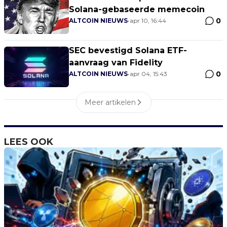
Solana-gebaseerde memecoin
0
ALTCOIN NIEUWS
•
apr 10, 16:44
SEC bevestigd Solana ETF-
aanvraag van Fidelity
0
ALTCOIN NIEUWS
•
apr 04, 15:43
Meer artikelen
LEES OOK