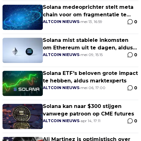
Solana medeoprichter stelt meta
chain voor om fragmentatie te
0
verbeteren
ALTCOIN NIEUWS
•
mei 13, 16:59
Solana mist stabiele inkomsten
om Ethereum uit te dagen, aldus
0
Sygnum
ALTCOIN NIEUWS
•
mei 09, 15:15
Solana ETF's beloven grote impact
te hebben, aldus marktexperts
0
ALTCOIN NIEUWS
•
mei 06, 17:00
Solana kan naar $300 stijgen
vanwege patroon op CME futures
0
ALTCOIN NIEUWS
•
apr 14, 17:11
Ali Martinez is optimistisch over