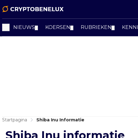
NIEUWS
KOERSEN
RUBRIEKEN
KENN
▼
▼
▼
Startpagina
Shiba Inu Informatie
Shiba Inu informatie