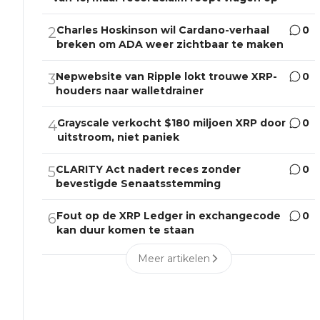
Charles Hoskinson wil Cardano-verhaal
0
2
breken om ADA weer zichtbaar te maken
Nepwebsite van Ripple lokt trouwe XRP-
0
3
houders naar walletdrainer
Grayscale verkocht $180 miljoen XRP door
0
4
uitstroom, niet paniek
CLARITY Act nadert reces zonder
0
5
bevestigde Senaatsstemming
Fout op de XRP Ledger in exchangecode
0
6
kan duur komen te staan
Meer artikelen