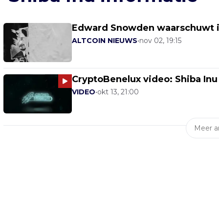
Edward Snowden waarschuwt in
ALTCOIN NIEUWS
•
nov 02, 19:15
CryptoBenelux video: Shiba Inu 
VIDEO
•
okt 13, 21:00
Meer ar