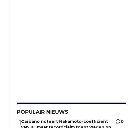
POPULAIR NIEUWS
Cardano noteert Nakamoto-coëfficiënt
0
1
van 16, maar recordclaim roept vragen op