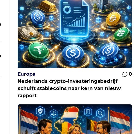
0
0
Europa
0
Nederlands crypto-investeringsbedrijf
schuift stablecoins naar kern van nieuw
rapport