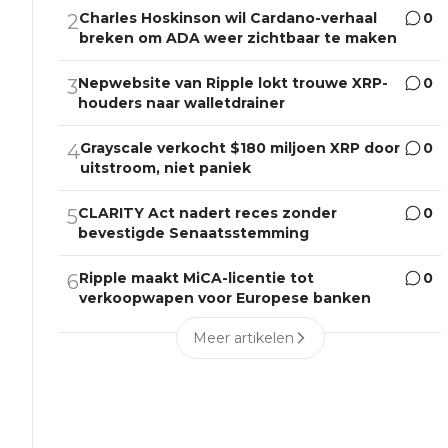
Charles Hoskinson wil Cardano-verhaal
0
2
breken om ADA weer zichtbaar te maken
Nepwebsite van Ripple lokt trouwe XRP-
0
3
houders naar walletdrainer
Grayscale verkocht $180 miljoen XRP door
0
4
uitstroom, niet paniek
CLARITY Act nadert reces zonder
0
5
bevestigde Senaatsstemming
Ripple maakt MiCA-licentie tot
0
6
verkoopwapen voor Europese banken
Meer artikelen