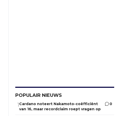
POPULAIR NIEUWS
Cardano noteert Nakamoto-coëfficiënt
0
1
van 16, maar recordclaim roept vragen op