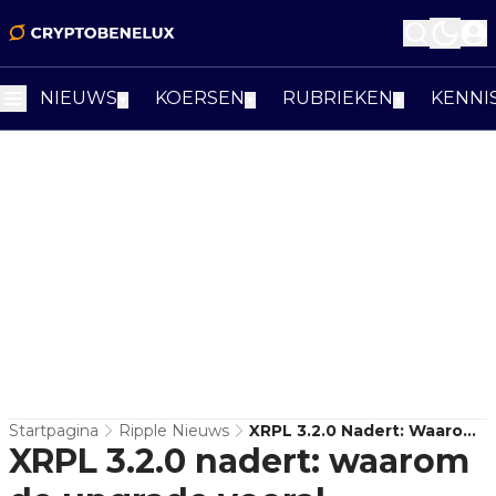
NIEUWS
KOERSEN
RUBRIEKEN
KENNI
▼
▼
▼
Startpagina
Ripple Nieuws
XRPL 3.2.0 Nadert: Waarom
XRPL 3.2.0 nadert: waarom
De Upgrade Vooral
Belangrijk Is Voor