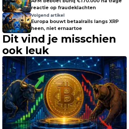
AFM beboet bunq €170.000 na trage
reactie op fraudeklachten
Volgend artikel
Europa bouwt betaalrails langs XRP
heen, niet ernaartoe
Dit vind je misschien
ook leuk