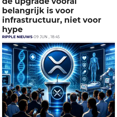
de upgrade vooral
Infrastructuur, Niet Voor
Hype
belangrijk is voor
infrastructuur, niet voor
hype
RIPPLE NIEUWS
•
09 JUN , 18:45