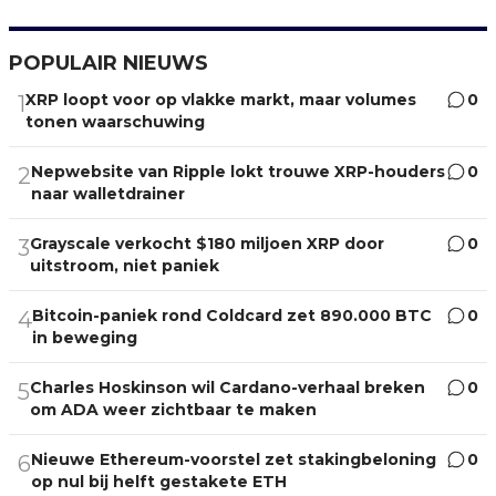
POPULAIR NIEUWS
XRP loopt voor op vlakke markt, maar volumes
0
1
tonen waarschuwing
Nepwebsite van Ripple lokt trouwe XRP-houders
0
2
naar walletdrainer
Grayscale verkocht $180 miljoen XRP door
0
3
uitstroom, niet paniek
Bitcoin-paniek rond Coldcard zet 890.000 BTC
0
4
in beweging
Charles Hoskinson wil Cardano-verhaal breken
0
5
om ADA weer zichtbaar te maken
Nieuwe Ethereum-voorstel zet stakingbeloning
0
6
op nul bij helft gestakete ETH