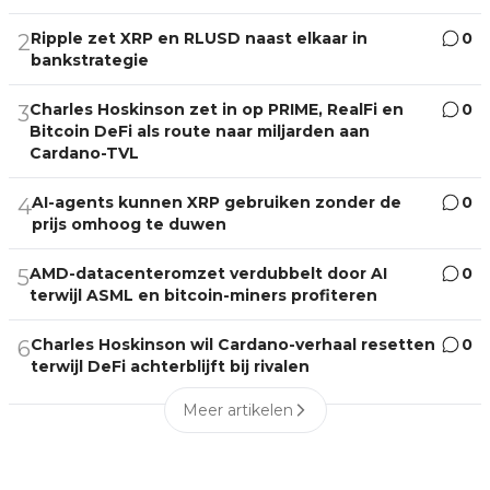
Ripple zet XRP en RLUSD naast elkaar in
0
2
bankstrategie
Charles Hoskinson zet in op PRIME, RealFi en
0
3
Bitcoin DeFi als route naar miljarden aan
Cardano-TVL
AI-agents kunnen XRP gebruiken zonder de
0
4
prijs omhoog te duwen
AMD-datacenteromzet verdubbelt door AI
0
5
terwijl ASML en bitcoin-miners profiteren
Charles Hoskinson wil Cardano-verhaal resetten
0
6
terwijl DeFi achterblijft bij rivalen
Meer artikelen