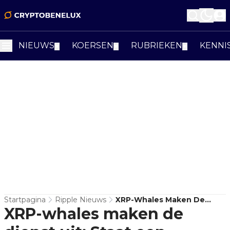
NIEUWS
KOERSEN
RUBRIEKEN
KENNI
▼
▼
▼
Startpagina
Ripple Nieuws
XRP-Whales Maken De
XRP-whales maken de
Dienst Uit: Staat Een
Nieuwe Rally Naar $3+ Om