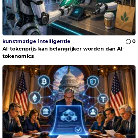
kunstmatige intelligentie
0
AI-tokenprijs kan belangrijker worden dan AI-
tokenomics