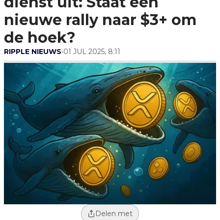
dienst uit: Staat een
De Hoek?
nieuwe rally naar $3+ om
de hoek?
RIPPLE NIEUWS
•
01 JUL 2025, 8:11
Delen met