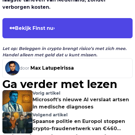
verborgen kosten.
👀
Bekijk Finst nu
›
Let op: Beleggen in crypto brengt risico’s met zich mee.
Handel alleen met geld dat u kunt missen.
Max Latupeirissa
door
Ga verder met lezen
Vorig artikel
Microsoft’s nieuwe AI verslaat artsen
in medische diagnoses
Volgend artikel
Spaanse politie en Europol stoppen
crypto-fraudenetwerk van €460