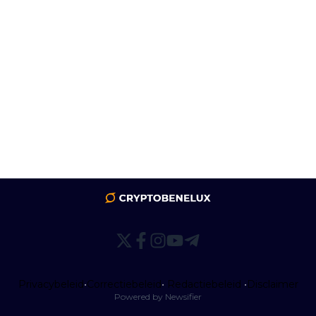
Privacybeleid
•
Correctiebeleid
•
Redactiebeleid
•
Disclaimer
Powered by Newsifier