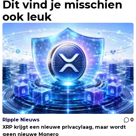
Dit vind je misschien
miljoen met 5000 slachtoffers
wereldwijd!
ook leuk
Ripple Nieuws
0
XRP krijgt een nieuwe privacylaag, maar wordt
geen nieuwe Monero