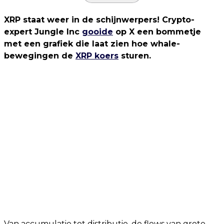
XRP staat weer in de schijnwerpers! Crypto-
expert Jungle Inc
gooide
op X een bommetje
met een grafiek die laat zien hoe whale-
bewegingen de
XRP koers
sturen.
Van accumulatie tot distributie, de flows van grote