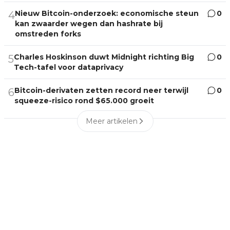
Nieuw Bitcoin-onderzoek: economische steun
0
4
kan zwaarder wegen dan hashrate bij
omstreden forks
Charles Hoskinson duwt Midnight richting Big
0
5
Tech-tafel voor dataprivacy
Bitcoin-derivaten zetten record neer terwijl
0
6
squeeze-risico rond $65.000 groeit
Meer artikelen