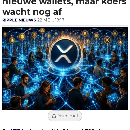
nieuwe wallets, maar koers
wacht nog af
RIPPLE NIEUWS
•
22 MEI , 19:17
Delen met