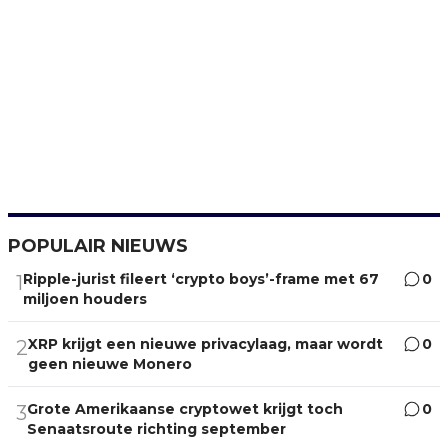
POPULAIR NIEUWS
Ripple-jurist fileert ‘crypto boys’-frame met 67
0
1
miljoen houders
XRP krijgt een nieuwe privacylaag, maar wordt
0
2
geen nieuwe Monero
Grote Amerikaanse cryptowet krijgt toch
0
3
Senaatsroute richting september