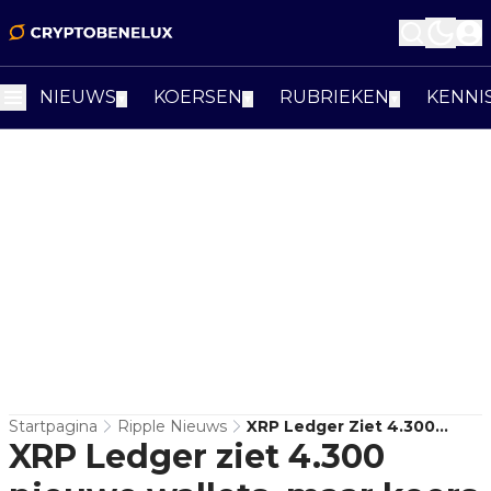
NIEUWS
KOERSEN
RUBRIEKEN
KENNI
▼
▼
▼
Startpagina
Ripple Nieuws
XRP Ledger Ziet 4.300
XRP Ledger ziet 4.300
Nieuwe Wallets, Maar Koers
Wacht Nog Af