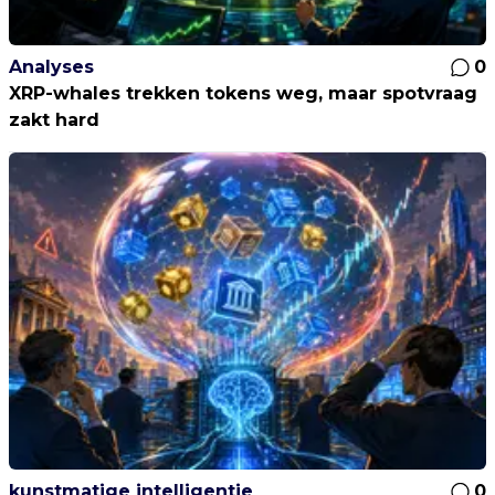
Analyses
0
XRP-whales trekken tokens weg, maar spotvraag
zakt hard
kunstmatige intelligentie
0