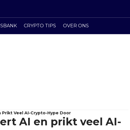
ISBANK
CRYPTO TIPS
OVER ONS
n Prikt Veel AI-Crypto-Hype Door
rt AI en prikt veel AI-