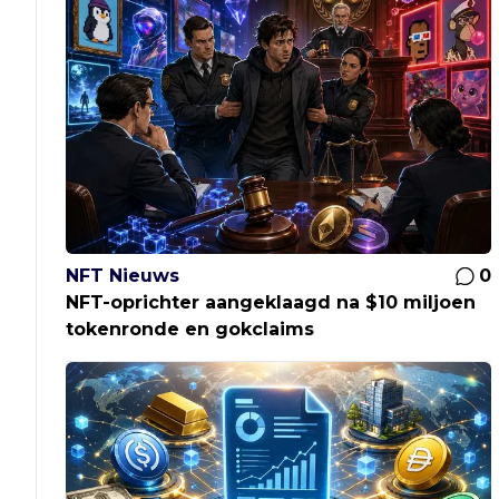
NFT Nieuws
0
NFT-oprichter aangeklaagd na $10 miljoen
tokenronde en gokclaims