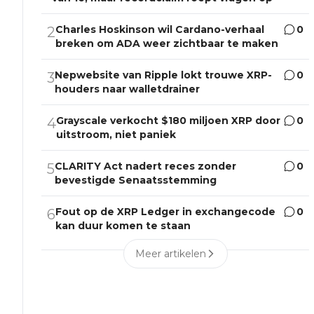
Charles Hoskinson wil Cardano-verhaal
0
2
breken om ADA weer zichtbaar te maken
Nepwebsite van Ripple lokt trouwe XRP-
0
3
houders naar walletdrainer
Grayscale verkocht $180 miljoen XRP door
0
4
uitstroom, niet paniek
CLARITY Act nadert reces zonder
0
5
bevestigde Senaatsstemming
Fout op de XRP Ledger in exchangecode
0
6
kan duur komen te staan
Meer artikelen