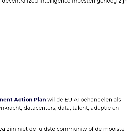
decentralized intelligence moesten genoeg zijn
inent Action Plan
wil de EU AI behandelen als
enkracht, datacenters, data, talent, adoptie en
va zijn niet de luidste community of de mooiste