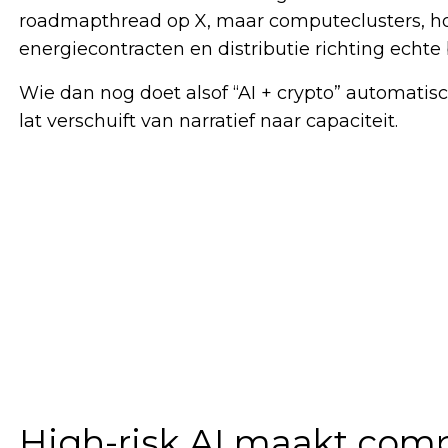
roadmapthread op X, maar computeclusters, hoo
energiecontracten en distributie richting echte 
Wie dan nog doet alsof “AI + crypto” automatisch
lat verschuift van narratief naar capaciteit.
High-risk AI maakt comp