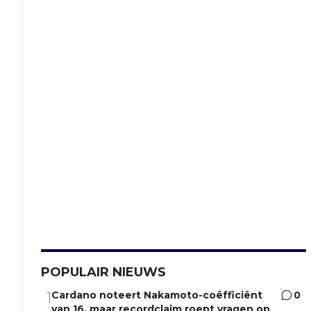
POPULAIR NIEUWS
Cardano noteert Nakamoto-coëfficiënt
0
1
van 16, maar recordclaim roept vragen op