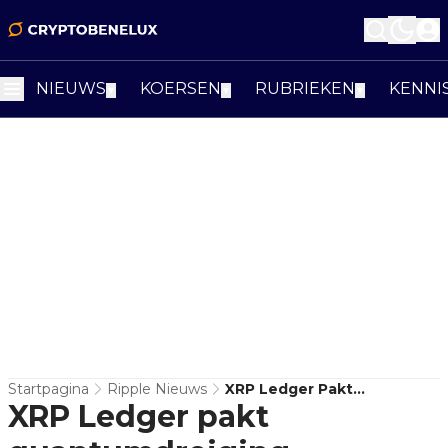
NIEUWS
KOERSEN
RUBRIEKEN
KENNI
▼
▼
▼
Startpagina
Ripple Nieuws
XRP Ledger Pakt
XRP Ledger pakt
Quantumdreiging
Serieuzer Aan Dan Veel