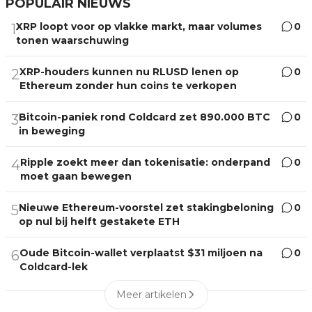
POPULAIR NIEUWS
XRP loopt voor op vlakke markt, maar volumes
0
1
tonen waarschuwing
XRP-houders kunnen nu RLUSD lenen op
0
2
Ethereum zonder hun coins te verkopen
Bitcoin-paniek rond Coldcard zet 890.000 BTC
0
3
in beweging
Ripple zoekt meer dan tokenisatie: onderpand
0
4
moet gaan bewegen
Nieuwe Ethereum-voorstel zet stakingbeloning
0
5
op nul bij helft gestakete ETH
Oude Bitcoin-wallet verplaatst $31 miljoen na
0
6
Coldcard-lek
Meer artikelen